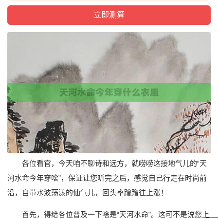
各位看官，今天咱不聊诗和远方，就唠唠这接地气儿的“天
河水命今年穿啥”，保证让您听完之后，感觉自己行走在时尚前
沿，自带水波荡漾的仙气儿，回头率蹭蹭往上涨！
首先，得给各位普及一下啥是“天河水命”。这可不是说您上