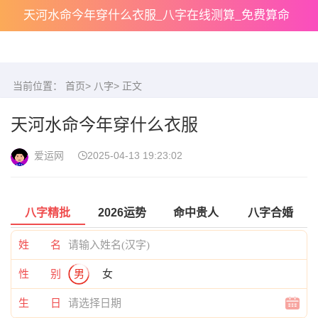
天河水命今年穿什么衣服_八字在线测算_免费算命
当前位置：
首页
>
八字
> 正文
天河水命今年穿什么衣服
爱运网
2025-04-13 19:23:02
八字精批
2026运势
命中贵人
八字合婚
姓 名
性 别
男
女
生 日