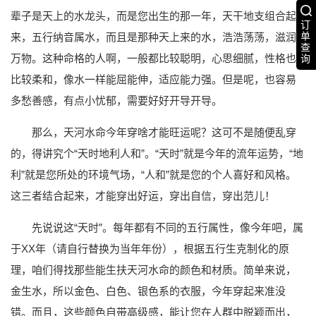
辈子是天上的水龙头，而是您出生的那一年，天干地支组合起
订
单
来，五行纳音属水，而且是那种天上来的水，浩浩荡荡，滋润
查
万物。这种命格的人啊，一般都比较聪明，心思细腻，性格也
询
比较柔和，像水一样能屈能伸，适应能力强。但是呢，也容易
多愁善感，有点小忧郁，需要好好开导开导。
那么，天河水命今年穿啥才能旺运呢？这可不是随便乱穿
的，得讲究个“天时地利人和”。“天时”就是今年的流年运势，“地
利”就是您所处的环境气场，“人和”就是您的个人喜好和风格。
这三者结合起来，才能穿出好运，穿出自信，穿出范儿！
先说说这“天时”。每年都有不同的五行属性，像今年吧，属
于XX年（请自行替换为当年年份），根据五行生克制化的原
理，咱们得找那些能生扶天河水命的颜色和材质。简单来说，
金生水，所以金色、白色、银色系的衣服，今年穿起来准没
错。而且，这些颜色自带高级感，能让您在人群中脱颖而出，