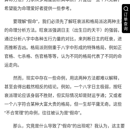
希望能为命理爱好者提供一些参考。
订
单
要理解“假命”，我们必须先了解旺衰派和格局派这两种主流
查
询
的命理分析方法。旺衰派强调日主（出生日的天干）的强弱，
通过分析八字中各种五行力量的对比，来判断日主的旺衰，进
而推断吉凶。格局派则侧重于八字中形成的特殊格局，例如正
官格、七杀格、伤官格等等，认为不同的格局代表了不同的命
运走向。
然而，现实中存在一些命例，用这两种方法都难以解释，
甚至会得出截然相反的结论。例如，一个八字日主极弱，按旺
衰派理论应该身弱不胜财，但实际情况却是财运亨通；又或者
一个八字符合某种大富大贵的格局，但一生却平庸无奇。这些
“不合常理”的命例，往往被认为是“假命”。
那么，究竟是什么导致了“假命”的出现呢？我认为，这主要