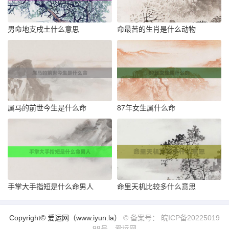
男命地支戌土什么意思
命最苦的生肖是什么动物
属马的前世今生是什么命
87年女生属什么命
手掌大手指短是什么命男人
命里天机比较多什么意思
Copyright© 爱运网（www.iyun.la）
© 备案号： 皖ICP备20225019
98号
爱运网