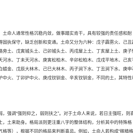
。土命人通常性格沉稳内敛，做事踏实肯干，具有较强的责任感和耐
得固执保守，缺乏创新和变通。土命又分为六种：戊子霹雳火、己丑
路旁土、戊寅城头土、己卯城头土、丙戌屋上土、丁亥屋上土、庚子
天河水、丁未天河水、庚寅松柏木、辛卯松柏木、戊戌平地木、己亥
白蜡金、戊辰大林木、己巳大林木、丙子涧下水、丁丑涧下水、庚申
炉中火、丁卯炉中火、庚戌钗钏金、辛亥钗钏金，不同的土，其特性
弱，强调“强则抑之，弱则扶之”。对于土命人来说，若日主强旺，则
土，土来助身。格局派则更注重八字的整体结构，分析其中的特殊格
气格等），根据不同的格局来判断喜忌。例如，土命人若构成“稼穑格