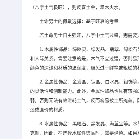
（八字土气极旺），则反喜土金，忌木火水。
土命男士的佩戴选择：基于旺衰的考量
若土命男士日主强旺，八字中土气过盛，则需要
1. 木属性饰品：绿幽灵、绿发晶、翡翠、绿松
和人际关系。需要注意的是，木气不宜过强，否则易
颜色的深浅和材质的温润度，避免过于鲜艳或粗糙的
2. 金属性饰品：金发晶、钛晶、白水晶、银饰
的灵活性和创新能力。此外，金属性饰品也具有较强
弱，否则无法有效泄耗土气，反而容易被土所掩盖。
淡或廉价的材质。
3. 水属性饰品：黑曜石、黑发晶、海蓝宝等。
克制，因此，在选择水属性饰品时，需要谨慎。如果