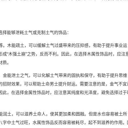
选择能够泄耗土气或克制土气的饰品：
石等。木能疏土，可以缓解土气过盛带来的压抑感，有助于提升事业运
形成“木强土崩”之势，反而不利。因此，在选择木属性饰品时，应注
材质。
等。金能泄土之气，可以化解土气带来的固执和保守，有助于提升思维
的招财效果，可以帮助土命男士提升财运。需要注意的是，金气不宜
因此，在选择金属性饰品时，应注意其纯度和光泽度，避免选择过于
水能润土，可以滋养土命人，使其更加柔和圆融。但是水也容易被土所
八字中土气过旺，水属性饰品反而容易被耗尽，起不到滋养的作用。