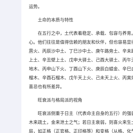
运势。
土命的本质与特性
在五行之中，土代表着稳定、承载、包容与养育
心。他们往往是值得信赖的朋友和伙伴，但也容易显
雳火、丙辰沙中土、丁巳沙中土、庚午路旁土、辛未
上土、辛丑壁上土、戊申大驿土、己酉大驿土、丙午
地木、丙申山下火、丁酉山下火、庚辰白蜡金、辛巳
榴木、辛酉石榴木、戊午天上火、己未天上火、丙寅
喜忌也有所差异。
旺衰派与格局派的视角
旺衰派侧重于日主（代表命主自身的五行）的强
木来疏土，金来泄土之气；若日主衰弱，则喜火来生
局，如正格（正官格、正印格等）和变格（从格、化