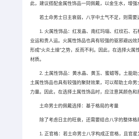
此，建议搭配金属性饰品一同佩戴，以金生水，增强
若土命男士日主衰弱，八字中土气不足，则需要
1. 火属性饰品：红发晶、南红玛瑙、红纹石、
业运和贵人运。火属性饰品也具有较强的驱邪避凶效
形成“火炎土燥”之势，反而不利。因此，在选择火
材质。
2. 土属性饰品：黄水晶、黄玉、蜜蜡等。土能
土属性饰品也具有较强的聚财效果，可以帮助土命男
力量。因此，在选择土属性饰品时，应注意其颜色和
土命男士的佩戴选择：基于格局的考量
除了考虑日主的旺衰，还需要结合八字的整体格
1. 正官格：若土命男士八字构成正官格，且官