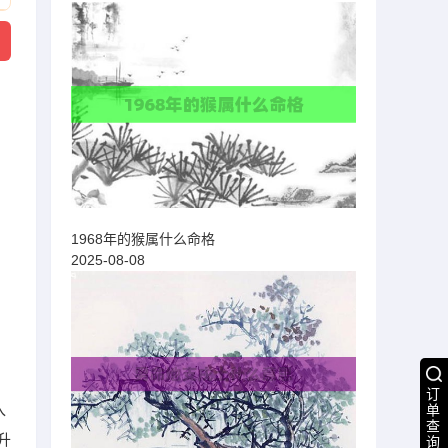
1968年的猴属什么命格
2025-08-08
订
入
单
查
升
询