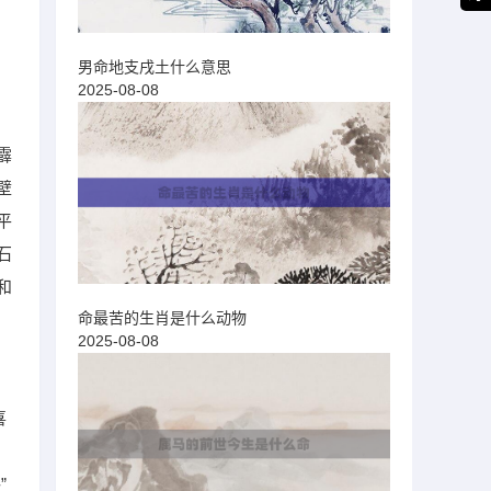
男命地支戌土什么意思
2025-08-08
霹
壁
平
石
和
命最苦的生肖是什么动物
2025-08-08
喜
”