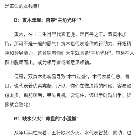
是革命的本钱嘛！
B：寅木双现：自带“主角光环”？
寅木，在十二生肖里代表老虎，是百兽之王。双寅木加
持，那可不是一般的霸气！寅木也代表着你的行动力、开拓精
神和领导能力。这意味着你们天生就具备“主角光环”，容易在人
群中脱颖而出，成为领导者或者意见领袖。
但是，双寅木也容易导致“木气过盛”，木代表着仁慈、善
良，也代表着优柔寡断。所以，你们在做决策的时候，容易顾
虑太多，瞻前顾后，错失良机。要记住，该出手时就出手，犹
豫就会败北！
B：缺水少火：命盘的“小遗憾”
从年月两柱来看，五行缺水少火。水代表智慧、灵动，也