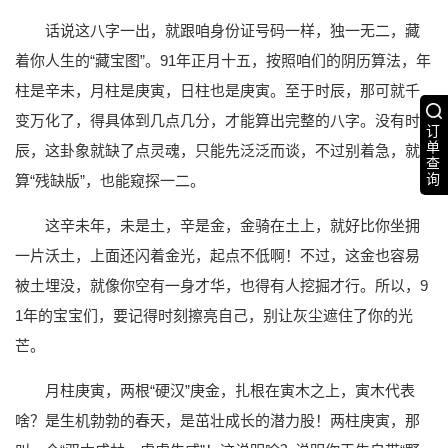
话说这八字一出，就跟咱身份证号码一样，独一无二，藏
着你人生的“藏宝图”。91年正月十五，按照咱们的阴历算法，年
柱是辛未，月柱是庚寅，日柱也是庚寅。至于时辰，那可就千
变万化了，得具体到几点几分，才能算出完整的八字。没有时
订
单
辰，这卦象就缺了点灵魂，只能先泛泛而谈，不过别着急，就
查
询
算“残缺版”，也能窥探一二。
这辛未年，未是土，辛是金，金骑在土上，就好比你坐拥
一片沃土，上面还闪着金光，起点不低啊！不过，这金也容易
被土埋没，就像你空有一身才华，也得有人挖掘才行。所以，9
1年的宝宝们，要记得时刻擦亮自己，别让灰尘遮住了你的光
芒。
月柱庚寅，两根“硬汉”庚金，扎根在寅木之上，寅木代表
啥？是生机勃勃的春天，是茁壮成长的潜力股！两柱庚寅，那