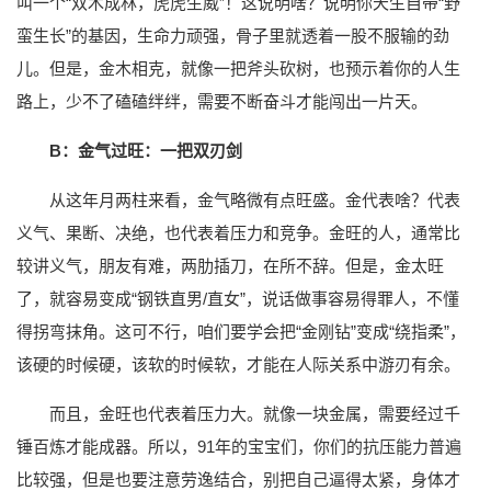
叫一个“双木成林，虎虎生威”！这说明啥？说明你天生自带“野
蛮生长”的基因，生命力顽强，骨子里就透着一股不服输的劲
儿。但是，金木相克，就像一把斧头砍树，也预示着你的人生
路上，少不了磕磕绊绊，需要不断奋斗才能闯出一片天。
B：金气过旺：一把双刃剑
从这年月两柱来看，金气略微有点旺盛。金代表啥？代表
义气、果断、决绝，也代表着压力和竞争。金旺的人，通常比
较讲义气，朋友有难，两肋插刀，在所不辞。但是，金太旺
了，就容易变成“钢铁直男/直女”，说话做事容易得罪人，不懂
得拐弯抹角。这可不行，咱们要学会把“金刚钻”变成“绕指柔”，
该硬的时候硬，该软的时候软，才能在人际关系中游刃有余。
而且，金旺也代表着压力大。就像一块金属，需要经过千
锤百炼才能成器。所以，91年的宝宝们，你们的抗压能力普遍
比较强，但是也要注意劳逸结合，别把自己逼得太紧，身体才