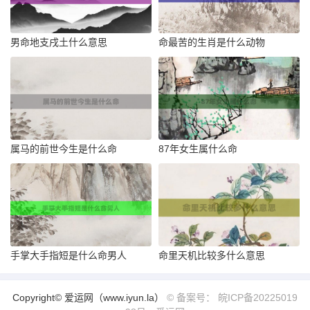
男命地支戌土什么意思
命最苦的生肖是什么动物
属马的前世今生是什么命
87年女生属什么命
手掌大手指短是什么命男人
命里天机比较多什么意思
Copyright© 爱运网（www.iyun.la）
© 备案号： 皖ICP备20225019