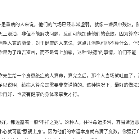
些身患重病的人来说，他们的气场已经非常虚弱，就像一盏风中残烛，
火上浇油，非但不能解决问题，反而可能加速他们的衰败。因为算命
消耗人家的能量。对于健康的人来说，这点儿消耗可能不算什么，但
命是为了趋吉避凶，而不是雪上加霜，这种“缺德”的事情，咱们不能
命先生给一个身患绝症的人算命，算完之后，那个人当场就吐血了，
足以说明，给病人算命是需要非常谨慎的。这种情况下，最好的做法
命再好，也要有健康的身体来享受才行。
也好，都透露着一股“不祥之兆”。这种人，往往命运多舛，容易遭遇
小心就可能“惹祸上身”。因为他们的命运本身就充满了变数，你强行