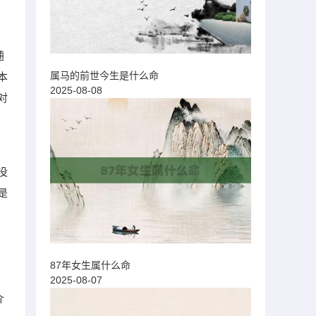
随
属马的前世今生是什么命
本
2025-08-08
对
没
是
87年女生属什么命
意
2025-08-07
介