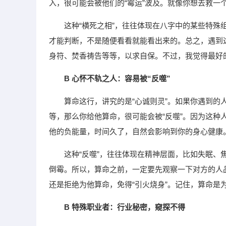
入，很可能会被他们的“霉运”波及。就像你想去救一
这种“横死之相”，往往体现在八字中的某些特殊组
才能判断，不是随便看看就能看出来的。总之，遇到
身符、焚香祷告等等，以求自保。不过，我觉得最好
B 心怀不轨之人：容易被“反噬”
算命这行，讲究的是“心诚则灵”。如果你遇到
等，那么你给他算命，很可能会被“反噬”。因为这
他的负能量，时间久了，自然会影响到你的身心健康
这种“反噬”，往往体现在精神层面，比如失眠
倒霉。所以，算命之前，一定要先观察一下对方的人
还是拒绝为他算命，免得“引火烧身”。记住，算命是
B 特殊职业者：行业秘密，窥探不得