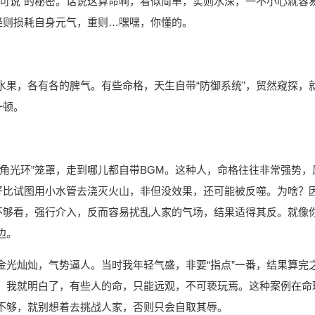
不可说”的秘密。话说这算命啊，看似简单，实则水深，一不小心就容
轻则损耗自身元气，重则…嘿嘿，你懂的。
水果，各有各的脾气。有些命格，天生自带“防御系统”，贸然窥探，
一顿。
角光环”笼罩，走到哪儿都自带BGM。这种人，命格往往非常强势，
就好比试图用小水管去浇灭火山，非但没效果，还可能被反噬。为啥？
本不够看，强行介入，反而容易扰乱人家的气场，结果适得其反。就像
边。
金光灿灿，气势逼人。当时我年轻气盛，非要“指点”一番，结果算完
，我就明白了，有些人的命，只能远观，不可亵玩焉。这种案例在命
不够，就别想着去挑战人家，否则只会自取其辱。