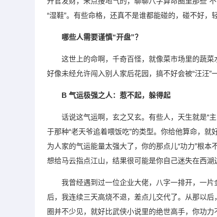
升官发财，来点接地气的，聊聊八字算命圈里那些“
“湿鞋”。有些命格，还真不是谁都能碰的，碰不好，
哪些人需要谨慎“开盘”？
这世上的命啊，千奇百怪，就像菜市场里的蔬菜
好像未经允许闯入别人家后花园，搞不好会被“汪汪”
B 气运极强之人：惹不起，躲得起
话说这气运啊，玄之又玄。有些人，天生就是“主
于那种“老天爷追着喂饭吃”的类型。你给他算命，
为人家的气运能量太强大了，你的那点儿“功力”根
想给马云指点江山，结果很可能是你自己迷失在西湖
我曾经遇到过一位企业大佬，八字一排开，一片
后，我连续三天高烧不退，差点儿交代了。从那以后
圈并不少见，就好比武侠小说里的绝世高手，你功力