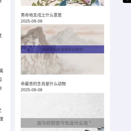
易
男命地支戌土什么意思
2025-08-08
就
属
因
命最苦的生肖是什么动物
你
2025-08-08
之
理