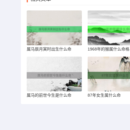
属马辰月寅时出生什么命
1968年的猴属什么命格
属马的前世今生是什么命
87年女生属什么命