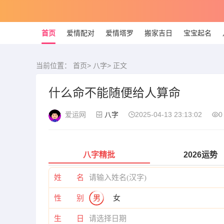
首页
爱情配对
爱情塔罗
搬家吉日
宝宝起名
当前位置：
首页
>
八字
> 正文
什么命不能随便给人算命
爱运网
八字
2025-04-13 23:13:02
0
八字精批
2026运势
姓 名
性 别
男
女
生 日