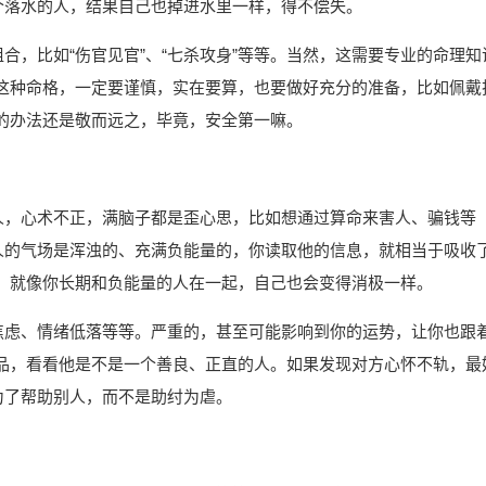
个落水的人，结果自己也掉进水里一样，得不偿失。
合，比如“伤官见官”、“七杀攻身”等等。当然，这需要专业的命理知
这种命格，一定要谨慎，实在要算，也要做好充分的准备，比如佩戴
的办法还是敬而远之，毕竟，安全第一嘛。
的人，心术不正，满脑子都是歪心思，比如想通过算命来害人、骗钱等
种人的气场是浑浊的、充满负能量的，你读取他的信息，就相当于吸收
。就像你长期和负能量的人在一起，自己也会变得消极一样。
、焦虑、情绪低落等等。严重的，甚至可能影响到你的运势，让你也跟
品，看看他是不是一个善良、正直的人。如果发现对方心怀不轨，最
为了帮助别人，而不是助纣为虐。