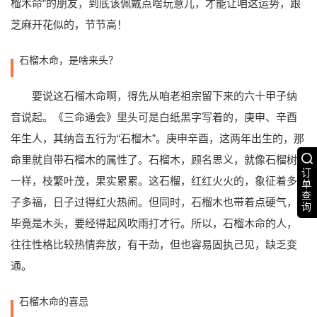
榴木命”的朋友，到底该佩戴点啥玩意儿，才能让咱这运势，跟
芝麻开花似的，节节高！
石榴木命，是啥来头？
要说这石榴木命啊，得先从咱老祖宗留下来的六十甲子纳
音说起。《三命通会》里头可是白纸黑字写着的，庚申、辛酉
年生人，其纳音五行为“石榴木”。庚申辛酉，这两年出生的，那
命里就自带石榴木的属性了。石榴木，顾名思义，就像石榴树
订
一样，枝繁叶茂，果实累累。这石榴，红红火火的，象征着多
单
查
子多福，日子过得红火热闹。但同时，石榴木也带着点硬气，
询
毕竟是木头，要经得起风吹雨打才行。所以，石榴木命的人，
往往性格比较热情奔放，有干劲，但也容易固执己见，缺乏变
通。
石榴木命的喜忌