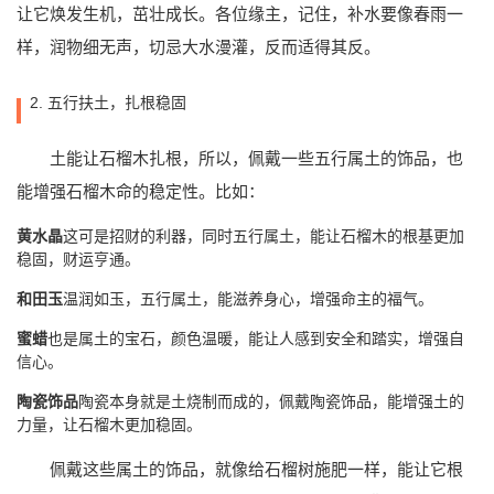
让它焕发生机，茁壮成长。各位缘主，记住，补水要像春雨一
样，润物细无声，切忌大水漫灌，反而适得其反。
2. 五行扶土，扎根稳固
土能让石榴木扎根，所以，佩戴一些五行属土的饰品，也
能增强石榴木命的稳定性。比如：
黄水晶
这可是招财的利器，同时五行属土，能让石榴木的根基更加
稳固，财运亨通。
和田玉
温润如玉，五行属土，能滋养身心，增强命主的福气。
蜜蜡
也是属土的宝石，颜色温暖，能让人感到安全和踏实，增强自
信心。
陶瓷饰品
陶瓷本身就是土烧制而成的，佩戴陶瓷饰品，能增强土的
力量，让石榴木更加稳固。
佩戴这些属土的饰品，就像给石榴树施肥一样，能让它根