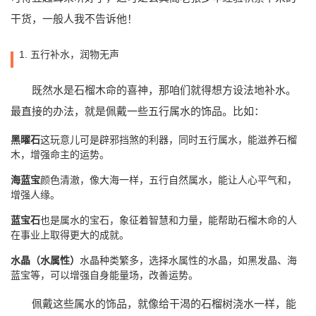
干货，一般人我不告诉他！
1. 五行补水，润物无声
既然水是石榴木命的喜神，那咱们就得想方设法地补水。
最直接的办法，就是佩戴一些五行属水的饰品。比如：
黑曜石
这玩意儿可是辟邪挡煞的利器，同时五行属水，能滋养石榴
木，增强命主的运势。
海蓝宝
颜色清澈，像大海一样，五行自然属水，能让人心平气和，
增强人缘。
蓝宝石
也是属水的宝石，象征着智慧和力量，能帮助石榴木命的人
在事业上取得更大的成就。
水晶（水属性）
水晶种类繁多，选择水属性的水晶，如黑发晶、海
蓝宝等，可以增强自身能量场，改善运势。
佩戴这些属水的饰品，就像给干渴的石榴树浇水一样，能