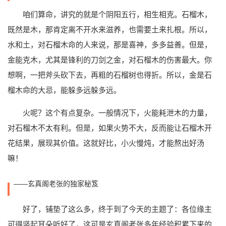
咱们算命，讲究的就是个阴阳五行，相生相克。石榴木，
既然是木，那肯定离不开水来滋养，也需要土来扎根。所以，
水和土，对石榴木命的人来说，那是喜神，多多益善。但是，
金能克木，尤其是锋利的刀剑之金，对石榴木的伤害最大。你
想啊，一把斧头砍下去，再粗的石榴树也得折。所以，金是石
榴木命的大忌，能躲多远躲多远。
火呢？这个有点复杂。一般情况下，火能耗泄木的力量，
对石榴木不太有利。但是，如果火势不大，反而能让石榴木开
花结果，展现其价值。这就好比，小火慢炖，才能熬出好汤
嘛！
——玄真阁老张的独家秘笈
好了，铺垫了这么多，终于到了今天的主题了：各位缘主
可得竖起耳朵听好了，这可是玄真阁老张多年经验积累下来的