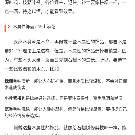
深叶茂，枝繁叶盛。各位缘主，记住，补土要像耕耘一样，一
点一滴，持之以恒，才能看到效果。
3. 木属性饰品，锦上添花
既然本身就是木命，再佩戴一些木属性的饰品，那岂不是
更好了？理论上是这样，但是，木属性的饰品选择要慎重。因
为，有些木头太硬，反而会克制石榴木的生长。所以，要选择
一些比较温和的木头，比如：
绿檀
香味清新，能让人心旷神怡，而且木质比较温和，不会对石榴
木造成伤害。
小叶紫檀
也是比较好的选择，但是要注意保养，避免暴晒和潮湿。
沉香
香味沉稳，能让人静心凝神，但是价格比较昂贵，要根据自己
的经济情况来选择。
佩戴这些木属性的饰品，就像给石榴树修剪枝叶一样，能