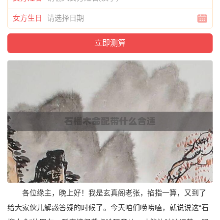
女方生日
各位缘主，晚上好！我是玄真阁老张，掐指一算，又到了
给大家伙儿解惑答疑的时候了。今天咱们唠唠嗑，就说说这“石