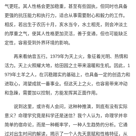
气更旺。其人性格会更加稳重，甚至有些固执，但同时也具备
更强的抗压能力和执行力，适合从事需要耐心和毅力的工作。
相反，若出生于农历十月，亥水当令，水土相克，则会冲淡土
的厚重之气，使其人性格更加灵活，善于变通，但也可能缺乏
定性，容易受到外界环境的影响。
再来看纳音五行。1979年为天上火，象征着光明、热情和
活力。天上火照耀大地，给田园之土带来温暖和生机。因此，1
979年土羊之人，在沉稳踏实的基础上，也具备一定的创造力和
进取心，渴望成就一番事业。但这天上之火，也容易带来冲动
和急躁，需要加以控制，方能发挥其正面作用。
说到这里，或许有人会问，这种种推演，到底有没有实际
意义？命理学究竟是科学还是迷信？我个人认为，命理学并非
简单的宿命论，而是一种概率学，一种人生趋势的分析。它通
过对出生时间的解读，揭示了一个人先天禀赋和性格特征，从