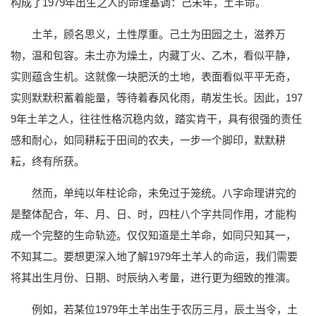
构成了1979年出生之人的命理基调：己未年，土羊命。
土羊，顾名思义，土性厚重。己土为田园之土，滋养万
物，温和包容。未土亦为燥土，内藏丁火、乙木，看似平静，
实则蕴含生机。这就像一块肥沃的土地，表面看似平平无奇，
实则默默积蓄着能量，等待着春风化雨，萌发生长。因此，197
9年土羊之人，往往性格沉稳内敛，踏实肯干，具有很强的责任
感和耐心，如同耕耘于田间的农夫，一步一个脚印，默默耕
耘，终有所获。
然而，单纯以年柱论命，未免过于笼统。八字命理讲究的
是整体配合，年、月、日、时，四柱八个字共同作用，才能构
成一个完整的生命轨迹。仅仅知道是土羊命，如同只知其一，
不知其二。要想更深入地了解1979年土羊人的命运，我们需要
将其出生月份、日期、时辰纳入考量，进行更为细致的推演。
例如，若某位1979年土羊出生于农历三月，辰土当令，土