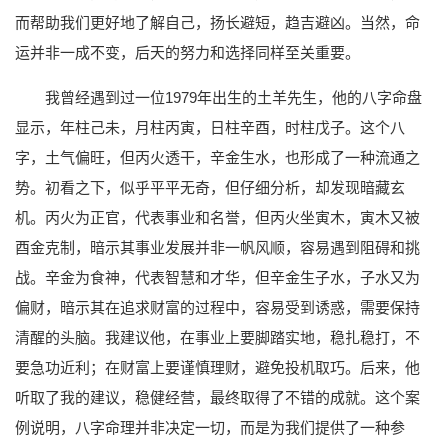
而帮助我们更好地了解自己，扬长避短，趋吉避凶。当然，命
运并非一成不变，后天的努力和选择同样至关重要。
我曾经遇到过一位1979年出生的土羊先生，他的八字命盘
显示，年柱己未，月柱丙寅，日柱辛酉，时柱戊子。这个八
字，土气偏旺，但丙火透干，辛金生水，也形成了一种流通之
势。初看之下，似乎平平无奇，但仔细分析，却发现暗藏玄
机。丙火为正官，代表事业和名誉，但丙火坐寅木，寅木又被
酉金克制，暗示其事业发展并非一帆风顺，容易遇到阻碍和挑
战。辛金为食神，代表智慧和才华，但辛金生子水，子水又为
偏财，暗示其在追求财富的过程中，容易受到诱惑，需要保持
清醒的头脑。我建议他，在事业上要脚踏实地，稳扎稳打，不
要急功近利；在财富上要谨慎理财，避免投机取巧。后来，他
听取了我的建议，稳健经营，最终取得了不错的成就。这个案
例说明，八字命理并非决定一切，而是为我们提供了一种参