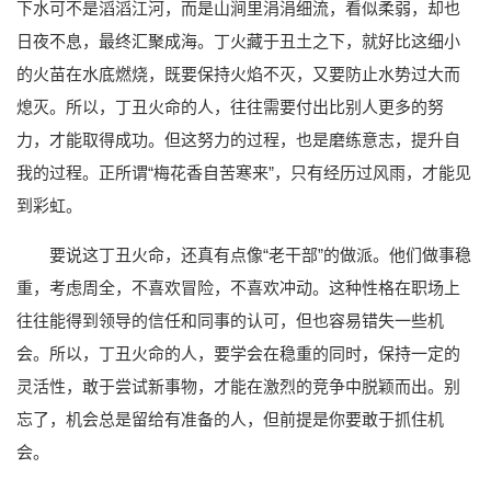
下水可不是滔滔江河，而是山涧里涓涓细流，看似柔弱，却也
日夜不息，最终汇聚成海。丁火藏于丑土之下，就好比这细小
的火苗在水底燃烧，既要保持火焰不灭，又要防止水势过大而
熄灭。所以，丁丑火命的人，往往需要付出比别人更多的努
力，才能取得成功。但这努力的过程，也是磨练意志，提升自
我的过程。正所谓“梅花香自苦寒来”，只有经历过风雨，才能见
到彩虹。
要说这丁丑火命，还真有点像“老干部”的做派。他们做事稳
重，考虑周全，不喜欢冒险，不喜欢冲动。这种性格在职场上
往往能得到领导的信任和同事的认可，但也容易错失一些机
会。所以，丁丑火命的人，要学会在稳重的同时，保持一定的
灵活性，敢于尝试新事物，才能在激烈的竞争中脱颖而出。别
忘了，机会总是留给有准备的人，但前提是你要敢于抓住机
会。