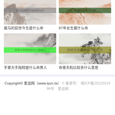
属马的前世今生是什么命
87年女生属什么命
手掌大手指短是什么命男人
命里天机比较多什么意思
Copyright© 爱运网（www.iyun.la）
© 备案号： 皖ICP备20225019
98号
爱运网