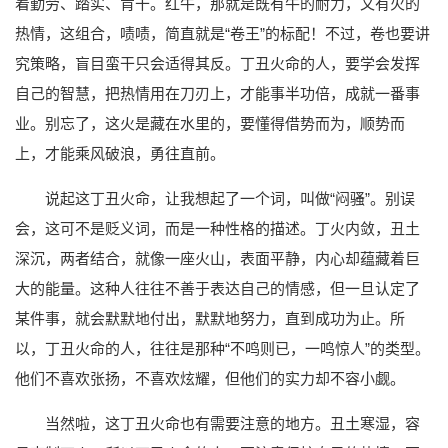
着勤劳、踏实、肯干。红牛，那就是既有牛的耐力，又有火的
热情，这组合，啧啧，简直就是“卷王”的标配！不过，卷也要讲
究策略，盲目蛮干只会适得其反。丁丑火命的人，要学会发挥
自己的智慧，把热情用在刀刃上，才能事半功倍，成就一番事
业。别忘了，这火是藏在水里的，要懂得借势而为，顺势而
上，才能乘风破浪，勇往直前。
说起这丁丑火命，让我想起了一个词，叫做“闷骚”。别误
会，这可不是贬义词，而是一种性格的描述。丁火内敛，丑土
深沉，两者结合，就像一座火山，表面平静，内心却蕴藏着巨
大的能量。这种人往往不善于表达自己的情感，但一旦认定了
某件事，就会默默地付出，默默地努力，直到成功为止。所
以，丁丑火命的人，往往是那种“不鸣则已，一鸣惊人”的类型。
他们不喜欢张扬，不喜欢炫耀，但他们的实力却不容小觑。
当然啦，这丁丑火命也有需要注意的地方。丑土寒湿，容