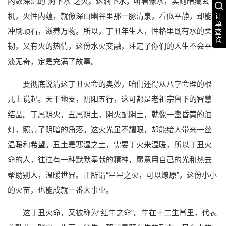
内敛深沉的“涧下水”之火。这涧下水，听着像水，实则暗藏玄
机，火性内蕴，就像深山幽谷里那一脉清泉，看似平静，却能
订
单
冲刷顽石，滋养万物。所以，丁丑年生人，性格里既有水的柔
查
询
韧，又有火的热情，这份水火交融，注定了你们的人生不会平
淡无奇，定是充满了故事。
要彻底说清这丁丑火命的奥妙，咱们还得从八字命理的根
儿上说起。天干地支，阴阳五行，这可都是老祖宗留下的智慧
结晶。丁属阴火，丑属阴土，阴火配阴土，就像一盏昏黄的油
灯，照亮了阴暗的角落。这火光虽不耀眼，却能给人带来一丝
温暖和希望。丑土是寒湿之土，需要丁火来温暖，所以丁丑火
命的人，往往有一种默默奉献的精神，愿意用自己的光和热去
帮助别人，温暖世界。正所谓“星星之火，可以燎原”，这份小小
的火苗，也能成就一番大事业。
这丁丑火命，又被称为“红牛之命”。牛在十二生肖里，代表