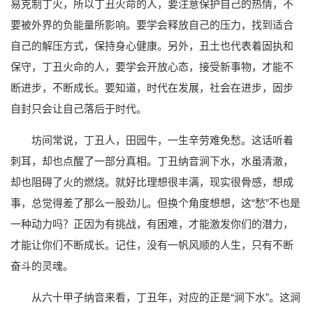
易克制丁火，所以丁丑火命的人，要注意保护自己的热情，不
要被外界的负能量所影响。要学会释放自己的压力，找到适合
自己的解压方式，保持身心健康。另外，丑土也代表着固执和
保守，丁丑火命的人，要学会开放心态，接受新事物，才能不
断进步，不断成长。要知道，时代在发展，社会在进步，固步
自封只会让自己落后于时代。
坊间常说，丁丑人，田园牛，一生辛劳难免愁。这话听着
刺耳，却也点醒了一部分真相。丁丑纳音涧下水，水虽清澈，
却也阻碍了火的燃烧。就好比理想很丰满，现实很骨感，想成
事，总觉得差了那么一股劲儿。但换个角度想想，这“愁”不也是
一种动力吗？正因为有挑战，有困难，才能激发你们的潜力，
才能让你们不断成长。记住，没有一帆风顺的人生，只有不断
奋斗的灵魂。
从六十甲子纳音来看，丁丑年，对应的正是“涧下水”。这涧