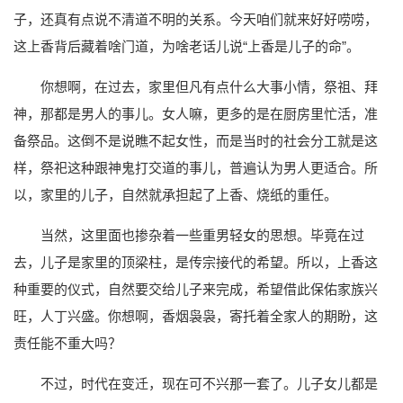
子，还真有点说不清道不明的关系。今天咱们就来好好唠唠，
这上香背后藏着啥门道，为啥老话儿说“上香是儿子的命”。
你想啊，在过去，家里但凡有点什么大事小情，祭祖、拜
神，那都是男人的事儿。女人嘛，更多的是在厨房里忙活，准
备祭品。这倒不是说瞧不起女性，而是当时的社会分工就是这
样，祭祀这种跟神鬼打交道的事儿，普遍认为男人更适合。所
以，家里的儿子，自然就承担起了上香、烧纸的重任。
当然，这里面也掺杂着一些重男轻女的思想。毕竟在过
去，儿子是家里的顶梁柱，是传宗接代的希望。所以，上香这
种重要的仪式，自然要交给儿子来完成，希望借此保佑家族兴
旺，人丁兴盛。你想啊，香烟袅袅，寄托着全家人的期盼，这
责任能不重大吗？
不过，时代在变迁，现在可不兴那一套了。儿子女儿都是