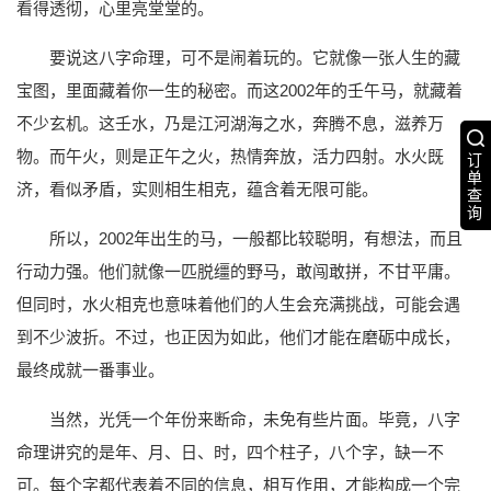
看得透彻，心里亮堂堂的。
要说这八字命理，可不是闹着玩的。它就像一张人生的藏
宝图，里面藏着你一生的秘密。而这2002年的壬午马，就藏着
不少玄机。这壬水，乃是江河湖海之水，奔腾不息，滋养万
物。而午火，则是正午之火，热情奔放，活力四射。水火既
订
单
济，看似矛盾，实则相生相克，蕴含着无限可能。
查
询
所以，2002年出生的马，一般都比较聪明，有想法，而且
行动力强。他们就像一匹脱缰的野马，敢闯敢拼，不甘平庸。
但同时，水火相克也意味着他们的人生会充满挑战，可能会遇
到不少波折。不过，也正因为如此，他们才能在磨砺中成长，
最终成就一番事业。
当然，光凭一个年份来断命，未免有些片面。毕竟，八字
命理讲究的是年、月、日、时，四个柱子，八个字，缺一不
可。每个字都代表着不同的信息，相互作用，才能构成一个完