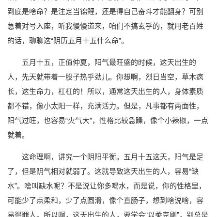
到底是啥命？是注定当锦鲤，还是得自己奋斗才能翻身？可别
急着对号入座，听我慢慢道来，咱们不搞玄乎的，就用老百姓
的话，聊聊这“阴历五月十五什么命”。
五月十五，正值仲夏，阳气最旺盛的时候，这天出生的
人，先天就带着一股子热乎劲儿。你想啊，烈日当空，草木疯
长，这生命力，杠杠的！所以，通常这天出生的人，身体素质
都不错，像小太阳一样，充满活力。但是，凡事都有两面性，
阳气过旺，也容易“火气大”，性格比较急躁，像个小辣椒，一点
就着。
这命理啊，讲究一个阴阳平衡。五月十五这天，阳气是足
了，但是阴气相对就弱了。这就导致这天出生的人，容易“缺
水”。啥叫缺水呢？不是说让你多喝水，而是说，你的性格里，
可能少了点柔和，少了点圆滑，像个直肠子，想到啥说啥，容
易得罪人。所以啊，这天出生的人，要学会“以柔克刚”，别总是