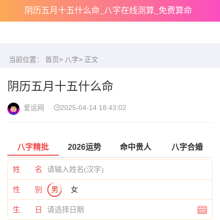
阴历五月十五什么命_八字在线测算_免费算命
当前位置：
首页
>
八字
> 正文
阴历五月十五什么命
爱运网
2025-04-14 18:43:02
八字精批
2026运势
命中贵人
八字合婚
姓 名
性 别
男
女
生 日