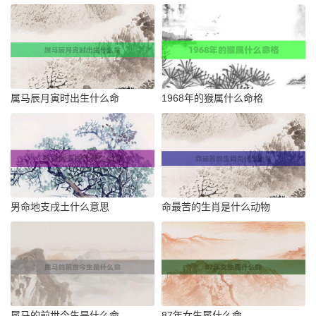
属马辰月寅时出生什么命
1968年的猴属什么命格
男命地支戌土什么意思
命最苦的生肖是什么动物
属马的前世今生是什么命
87年女生属什么命