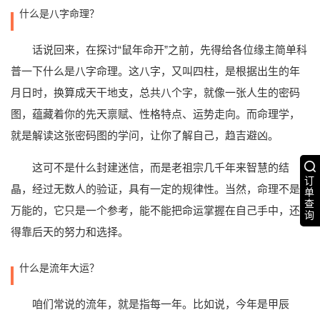
什么是八字命理？
话说回来，在探讨“鼠年命开”之前，先得给各位缘主简单科
普一下什么是八字命理。这八字，又叫四柱，是根据出生的年
月日时，换算成天干地支，总共八个字，就像一张人生的密码
图，蕴藏着你的先天禀赋、性格特点、运势走向。而命理学，
就是解读这张密码图的学问，让你了解自己，趋吉避凶。
这可不是什么封建迷信，而是老祖宗几千年来智慧的结
订
晶，经过无数人的验证，具有一定的规律性。当然，命理不是
单
查
万能的，它只是一个参考，能不能把命运掌握在自己手中，还
询
得靠后天的努力和选择。
什么是流年大运？
咱们常说的流年，就是指每一年。比如说，今年是甲辰