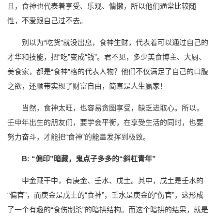
且，食神也代表着享受、乐观、慵懒，所以他们通常比较随
性，不爱跟自己过不去。
别以为“吃货”就没出息，食神生财，代表着可以通过自己的
才华和技能，把“吃”变成“钱”。君不见，多少美食博主、大厨、
美食家，都是“食神”格的代表人物？他们不仅满足了自己的口腹
之欲，还顺带实现了财富自由，简直是人生赢家！
当然，食神太旺，也容易贪图享受，缺乏进取心。所以，
壬申年出生的朋友们，要学会平衡，在享受生活的同时，也要
努力奋斗，才能把“食神”的能量发挥到极致。
B: “偏印”暗藏，鬼点子多多的“斜杠青年”
申金藏干中，有庚金、壬水、戊土。其中，戊土是壬水的
“偏官”，而庚金是戊土的“食神”，壬水是庚金的“伤官”，这形成
了一个有趣的“食伤制杀”的暗拱结构。而这个暗拱的结果，就是