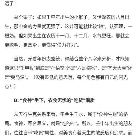
远了！
举个栗子：如果壬申年出生的小猴子，又恰逢农历八月出
生，那申金的力量就更强了，这娃可能就比较“轴”，认死理，一
根筋。但如果出生在农历十一月、十二月，水气更旺，那就会
更聪明、更圆滑，更懂得“借力打力”。
当然，光看年份太笼统，得结合整个八字来分析，才能知
道这只“壬申猴”到底是“孙悟空”还是“六耳猕猴”，是“齐天大圣”还
是“弼马温”。（没有贬低的意思哦，每个角色都有自己的闪光
点！）
B: “食神”坐下，衣食无忧的“吃货”潜质
从五行生克关系来看，申金生壬水，属于“食神生财”的格
局。食神，顾名思义，就是“吃的神”。所以，壬申年出生的朋友
们，往往自带“吃货”属性，对美食有着天生的敏感度和追求。而