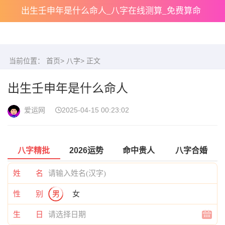
出生壬申年是什么命人_八字在线测算_免费算命
当前位置：
首页
>
八字
> 正文
出生壬申年是什么命人
爱运网
2025-04-15 00:23:02
八字精批
2026运势
命中贵人
八字合婚
姓 名
性 别
男
女
生 日