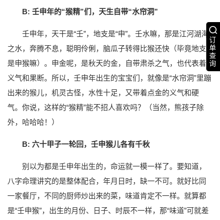
B: 壬申年的“猴精”们，天生自带“水帘洞”
壬申年，天干是“壬”，地支是“申”。壬水嘛，那是江河湖海
订
单
之水，奔腾不息，聪明伶俐，脑瓜子转得比猴还快（毕竟地支
查
是申猴嘛）。申金呢，是秋天的金，自带肃杀之气，也代表着
询
义气和果断。所以，壬申年出生的宝宝们，就像是“水帘洞”里蹦
出来的猴儿，机灵古怪，水性十足，又带着点金的义气和硬
气。你说，这样的“猴精”能不招人喜欢吗？（当然，熊孩子除
外，哈哈哈！）
B: 六十甲子一轮回，壬申猴儿各有千秋
别以为都是壬申年出生的，命运就一模一样了。要知道，
八字命理讲究的是整体配合，年月日时，缺一不可。就好比同
一家餐厅，不同的厨师炒出来的菜，味道肯定不一样。就算都
是“壬申猴”，出生的月份、日子、时辰不一样，那“味道”可就差