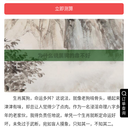
生肖属狗，命运多舛？这说法，就像老狗啃骨头，嚼起来
订
单
津津有味，却总让人觉得少了点肉。作为一名浸淫命理八字多
查
询
年的老家伙，我得负责任地说，单凭一个生肖就断定命运好
坏，未免过于武断，宛如盲人摸象，只知其一，不知其二。