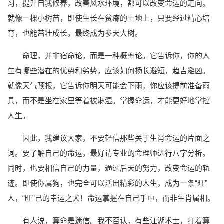
习，提升自我修养，改善风水环境，都可以改变命运的走向。
就像一棵小树苗，即使生长在贫瘠的土地上，只要经过精心培
育，也能茁壮成长，最终成为参天大树。
命理，并非宿命论，而是一种概率论。它告诉你，你的人
生有哪些潜在的优势和劣势，应该如何扬长避短，趋吉避凶。
就像天气预报，它告诉你明天可能会下雨，你应该提前准备雨
具，而不是坐在家里等着被淋湿。掌握命运，才能更好地掌控
人生。
因此，我建议大家，不要轻信那些关于生肖命运的片面之
词。要了解自己的命运，最好请专业的命理师进行八字分析。
同时，也要相信自己的力量，通过后天的努力，改变命运的轨
迹。即使你属狗，也完全可以活出精彩的人生，成为一条“旺”
人，“旺”己的幸运之犬！命运掌握在自己手中，而非生肖属相。
有人说，算命是迷信。我不否认，有些江湖术士，打着算