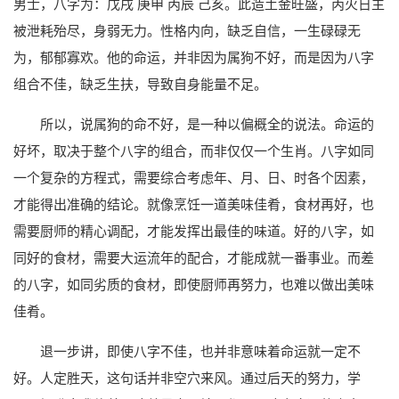
男士，八字为：戊戌 庚申 丙辰 己亥。此造土金旺盛，丙火日主
被泄耗殆尽，身弱无力。性格内向，缺乏自信，一生碌碌无
为，郁郁寡欢。他的命运，并非因为属狗不好，而是因为八字
组合不佳，缺乏生扶，导致自身能量不足。
所以，说属狗的命不好，是一种以偏概全的说法。命运的
好坏，取决于整个八字的组合，而非仅仅一个生肖。八字如同
一个复杂的方程式，需要综合考虑年、月、日、时各个因素，
才能得出准确的结论。就像烹饪一道美味佳肴，食材再好，也
需要厨师的精心调配，才能发挥出最佳的味道。好的八字，如
同好的食材，需要大运流年的配合，才能成就一番事业。而差
的八字，如同劣质的食材，即使厨师再努力，也难以做出美味
佳肴。
退一步讲，即使八字不佳，也并非意味着命运就一定不
好。人定胜天，这句话并非空穴来风。通过后天的努力，学