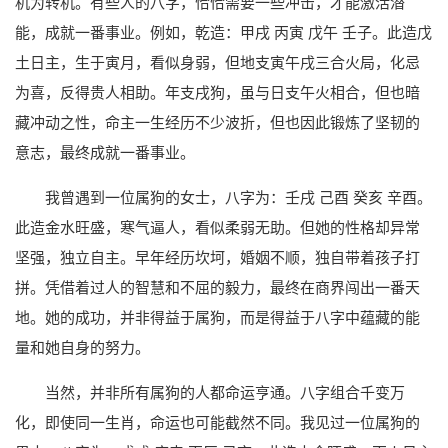
机为转机。有些人的八字，恰恰需要一些冲击，才能激活潜
能，成就一番事业。例如，乾造：甲戌 丙寅 戊午 壬子。此造戊
土日主，生于寅月，看似身弱，但地支寅午戌三合火局，化忌
为喜，反得贵人相助。年支戌狗，虽与日支午火相合，但也暗
藏冲动之性，命主一生经历不少波折，但也因此锻炼了坚韧的
意志，最终成就一番事业。
我曾遇到一位属狗的女士，八字为：壬戌 己酉 癸亥 辛酉。
此造金水旺盛，寒气逼人，看似柔弱无助。但她的性格却异常
坚强，独立自主。早年经历坎坷，婚姻不顺，独自带着孩子打
拼。凭借着过人的智慧和不屈的毅力，最终在商界闯出一番天
地。她的成功，并非得益于属狗，而是得益于八字中蕴藏的能
量和她自身的努力。
当然，并非所有属狗的人都命运亨通。八字组合千变万
化，即使同一生肖，命运也可能截然不同。我见过一位属狗的