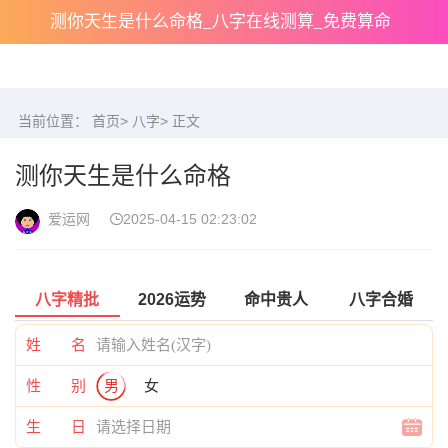
测你天生是什么命格_八字在线测算_免费算命
当前位置：
首页
>
八字
> 正文
测你天生是什么命格
爱运网
2025-04-15 02:23:02
八字精批
2026运势
命中贵人
八字合婚
姓 名
性 别
男
女
生 日