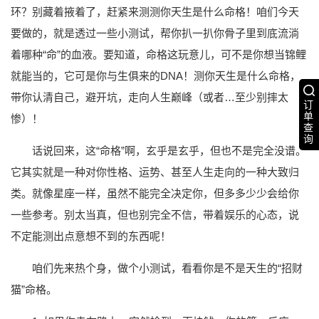
环？别藏着掖着了，赶紧来测测你天生是什么命格！咱们今天
要做的，就是透过一些小测试，帮你扒一扒你骨子里到底流淌
着哪种“命”的血液。要知道，命格这玩意儿，可不是你想当锦鲤
就能当的，它可是你与生俱来的DNA！测你天生是什么命格，
带你认清自己，避开坑，走向人生巅峰（或者…至少别摔太
订
单
惨）！
查
询
话说回来，这“命格”啊，玄乎是玄乎，但也不是完全没谱。
它其实就是一种对你性格、运势、甚至人生走向的一种大致归
类。就像星座一样，虽然不能完全决定你，但多多少少会给你
一些参考。别太当真，但也别完全不信，带着娱乐的心态，说
不定能测出点意想不到的东西呢！
咱们先来热个身，做个小测试，看看你是不是天生的“招财
猫”命格。