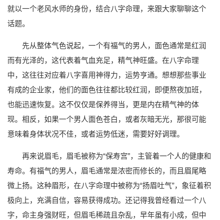
就以一个老风水师的身份，结合八字命理，来跟大家聊聊这个
话题。
先从整体气色说起，一个有福气的男人，面色通常是红润
而有光泽的，这代表着气血充足，精气神旺盛。在八字命理
中，这往往对应着八字喜用神得力，运势亨通。想想那些事业
有成的企业家，他们的面色往往都比较红润，即便熬夜加班，
也能迅速恢复。这不仅仅是保养得当，更是内在精气神的体
现。相反，如果一个男人面色苍白，或者灰暗无光，那很可能
意味着身体状况不佳，或者运势低迷，需要好好调理。
再来说眉毛，眉毛被称为“保寿宫”，主管着一个人的健康和
寿命。有福气的男人，眉毛通常是浓密而修长的，而且眉尾略
微上扬。这种眉形，在八字命理中被称为“扬眉吐气”，象征着积
极向上，充满自信，容易获得成功。还记得我曾经看过一个八
字，命主身强财旺，但眉毛稀疏且杂乱，早年虽有小成，但中