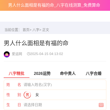
男人什么面相是有福的命_八字在线测算_免费算命
当前位置：
首页
>
八字
> 正文
男人什么面相是有福的命
爱运网
2025-04-15 04:13:02
八字精批
2026运势
命中贵人
八字合婚
姓 名
性 别
男
女
生 日