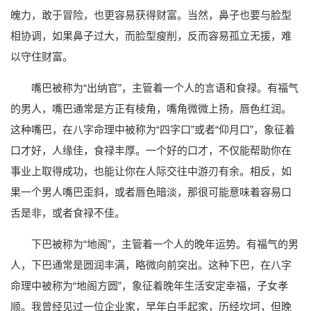
魄力，敢于冒险，也更容易获得财富。当然，鼻子也要与脸型
相协调，如果鼻子过大，而脸型瘦削，反而容易孤立无援，难
以守住财富。
嘴巴被称为“出纳官”，主管着一个人的言语和食禄。有福气
的男人，嘴巴通常是方正有棱角，嘴角微微上扬，唇色红润。
这种嘴巴，在八字命理中被称为“四字口”或者“仰月口”，象征着
口才好，人缘佳，食禄丰厚。一个好的口才，不仅能帮助你在
事业上取得成功，也能让你在人际交往中游刃有余。相反，如
果一个男人嘴巴歪斜，或者唇色暗淡，那很可能意味着容易口
舌是非，或者食禄不佳。
下巴被称为“地阁”，主管着一个人的晚年运势。有福气的男
人，下巴通常是圆润丰满，略微向前突出。这种下巴，在八字
命理中被称为“地阁方圆”，象征着晚年生活安定幸福，子女孝
顺。我曾经见过一位企业家，早年白手起家，历经坎坷，但晚