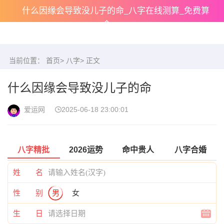
什么因缘会导致没儿子的命_八字在线测算_免费算
命
当前位置：
首页
>
八字
> 正文
什么因缘会导致没儿子的命
爱运网
2025-06-18 23:00:01
八字精批
2026运势
命中贵人
八字合婚
姓 名
性 别
男
女
生 日