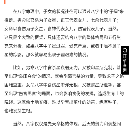
在八字命理中，子女的状况往往可以通过八字中的“子星”来
推断。男命以官杀为子女星，正官代表女儿，七杀代表儿子；
女命以食伤为子女星，食神代表女儿，伤官代表儿子。当然，
这只是个大致的框架，具体还要结合八字的整体格局和五行生
克来分析。如果八字中子星过弱、受克严重，或者干脆不见子
星的踪影，那么就容易出现子嗣艰难的情况。
订
单
查
比如，男命八字中官杀星衰弱无力，又被印星所克制，甚
询
至出现“枭印夺食”的情况，就会削弱官杀的力量，导致求子之路
困难重重。女命八字中食伤星虚浮无根，又被财星所泄耗，甚
至出现“伤官见官”的局面，也会影响食伤的发挥，造成生育上的
障碍。这就像土地贫瘠，难以孕育出茁壮的幼苗，纵有种子，
也难发芽生根。
当然，八字仅仅是先天命格的体现，后天的努力和调整同