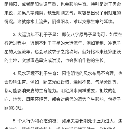
阴纯阳，或者阴阳失调严重，也会影响生育。特别是对于男命
来说，如果八字纯阴，缺乏阳刚之气，就容易出现子嗣艰难的
情况。这就像水土流失，阴盛阳衰，难以支撑生命的延续。
3. 大运流年不利于子星： 即使八字原局子星尚可，如果在
行运过程中，遇到不利于子星的大运流年，例如克制、冲克子
星的大运流年，也会导致求子之路坎坷。就好比本来还算肥沃
的土地，突然遭遇旱灾或洪涝，也会影响作物的生长。
4. 风水环境不利于生育： 阳宅阴宅的风水布局不合理，也
会影响生育。例如，卧室光线昏暗、通风不良、气场紊乱等，
都可能影响夫妻的生育能力。阴宅风水同样重要，祖坟的朝
向、地势、周围环境等，都会对后代的运势产生影响，包括子
嗣的兴旺。
5. 个人行为和心态消极： 如果夫妻长期处于压力过大、焦