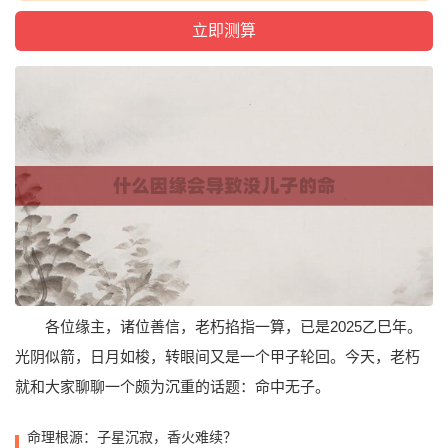
各位缘主，诸位善信，老朽掐指一算，已是2025乙巳年。
光阴似箭，日月如梭，转眼间又是一个甲子轮回。今天，老朽
就和大家聊聊一个颇为沉重的话题：命中无子。
命理根源：子星沉寂，香火难续？