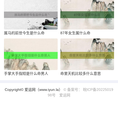
属马的前世今生是什么命
87年女生属什么命
手掌大手指短是什么命男人
命里天机比较多什么意思
Copyright© 爱运网（www.iyun.la）
© 备案号： 皖ICP备20225019
98号
爱运网