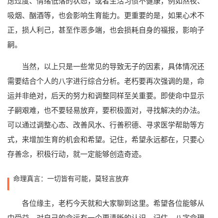
虑过度、情绪低落的状态，或者生活习惯不健康，例如熬夜、
吸烟、酗酒等，也会影响生育能力。更重要的是，如果心术不
正，损人利己，甚至作恶多端，也会损耗自身的福报，影响子
嗣。
当然，以上只是一些常见的导致无子的因素，具体情况还
需要结合个人的八字进行综合分析。老朽要再次强调的是，命
运并非绝对，后天的努力和调整同样至关重要。即使命中显示
子嗣艰难，也不要轻易放弃，要积极面对，寻找解决的办法。
可以通过调整心态、改善风水、行善积德、寻求医学帮助等方
式，来增加生育的机会和希望。记住，希望永远都在，只要心
存善念，积极行动，就一定能够创造奇迹。
命理真言：一切皆有可能，莫轻言放弃
各位缘主，老朽今天就和大家聊到这里。希望各位能够从
中受益，对自己的命运有一个更清晰的认识。记住，八字命理