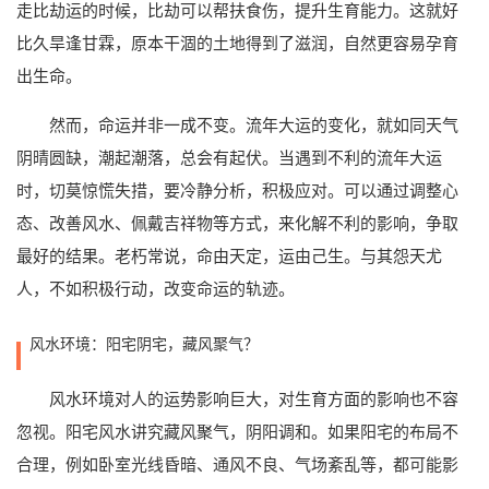
走比劫运的时候，比劫可以帮扶食伤，提升生育能力。这就好
比久旱逢甘霖，原本干涸的土地得到了滋润，自然更容易孕育
出生命。
然而，命运并非一成不变。流年大运的变化，就如同天气
阴晴圆缺，潮起潮落，总会有起伏。当遇到不利的流年大运
时，切莫惊慌失措，要冷静分析，积极应对。可以通过调整心
态、改善风水、佩戴吉祥物等方式，来化解不利的影响，争取
最好的结果。老朽常说，命由天定，运由己生。与其怨天尤
人，不如积极行动，改变命运的轨迹。
风水环境：阳宅阴宅，藏风聚气？
风水环境对人的运势影响巨大，对生育方面的影响也不容
忽视。阳宅风水讲究藏风聚气，阴阳调和。如果阳宅的布局不
合理，例如卧室光线昏暗、通风不良、气场紊乱等，都可能影