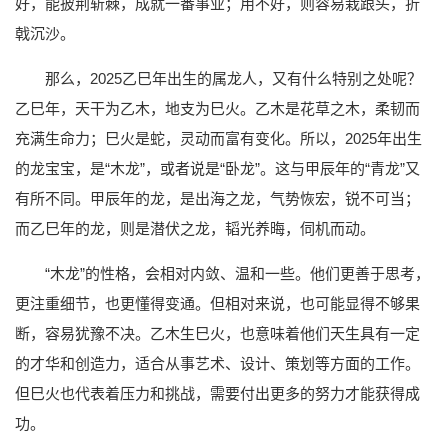
好，能披荆斩棘，成就一番事业；用不好，则容易栽跟头，折
戟沉沙。
那么，2025乙巳年出生的属龙人，又有什么特别之处呢？
乙巳年，天干为乙木，地支为巳火。乙木是花草之木，柔韧而
充满生命力；巳火是蛇，灵动而富有变化。所以，2025年出生
的龙宝宝，是“木龙”，或者说是“卧龙”。这与甲辰年的“青龙”又
有所不同。甲辰年的龙，是出海之龙，气势恢宏，锐不可当；
而乙巳年的龙，则是潜伏之龙，韬光养晦，伺机而动。
“木龙”的性格，会相对内敛、温和一些。他们更善于思考，
更注重细节，也更懂得变通。但相对来说，也可能显得不够果
断，容易犹豫不决。乙木生巳火，也意味着他们天生具有一定
的才华和创造力，适合从事艺术、设计、策划等方面的工作。
但巳火也代表着压力和挑战，需要付出更多的努力才能获得成
功。