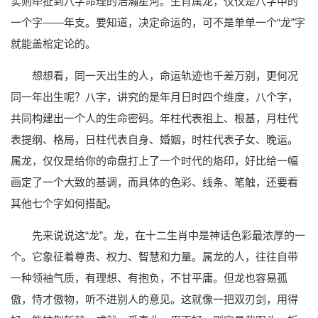
实则牵扯到八字命理的浩瀚星河。生肖属龙，仅仅是八字中的
一个字——年支。要知道，决定命运的，可不是单单一个“龙”字
就能盖棺定论的。
想想看，同一天出生的人，命运轨迹也千差万别，更何况
同一年出生呢？八字，讲究的是年月日时四个维度，八个字，
共同构建出一个人的生命密码。年柱代表祖上、根基，月柱代
表提纲、格局，日柱代表自身、婚姻，时柱代表子女、晚运。
属龙，仅仅是给你的命盘打上了一个时代的烙印，好比给一幅
画定了一个大致的基调，而具体的色彩、线条、笔触，还要看
其他七个字如何搭配。
先来说说这“龙”。龙，在十二生肖中是神话色彩最浓厚的一
个。它象征着尊贵、权力、智慧和力量。属龙的人，往往自带
一种领袖气质，有理想、有抱负，不甘平庸。但龙也容易孤
傲，恃才傲物，听不进别人的意见。这就像一把双刃剑，用得