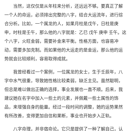
当然，这仅仅是从年柱来分析，还远远不够。要真正了解
一个人的命运，必须排出完整的八字，结合大运流年，进行综
合分析。比如，一个属龙的人，如果月柱是戊午，日柱是庚
申，时柱是壬午，那么他的八字就是：乙巳 戊午 庚申 壬午。这
个八字，火旺金弱，需要补金来平衡。性格方面，也容易冲
动，需要多加克制。而如果他的大运走的是金运，那么他的运
势就会比较顺利，容易取得成就。
我曾经看过一个案例，一位属龙的女士，生于壬辰年，八
字中水气很重，导致她性格比较柔弱，缺乏主见。虽然聪明，
但总是难以做出正确的选择，事业发展也一直不顺。后来，我
建议她在名字中加入一些土的元素，并佩戴一些土属性的饰
品，来增强自身的能量。经过一段时间的调整，她的运势果然
有所改善，变得更加自信和果断，事业也开始步入正轨。
八字命理，并非宿命论。它只是提供了一种了解自己，认