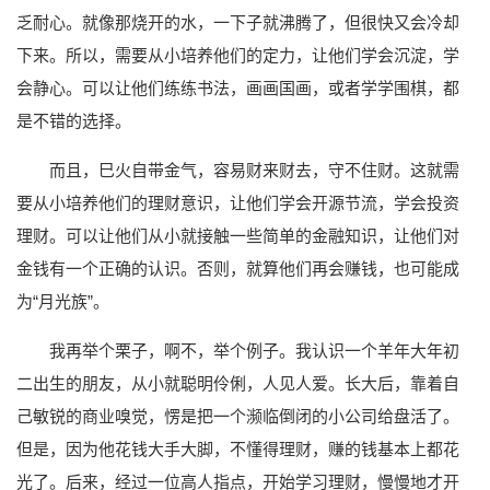
乏耐心。就像那烧开的水，一下子就沸腾了，但很快又会冷却
下来。所以，需要从小培养他们的定力，让他们学会沉淀，学
会静心。可以让他们练练书法，画画国画，或者学学围棋，都
是不错的选择。
而且，巳火自带金气，容易财来财去，守不住财。这就需
要从小培养他们的理财意识，让他们学会开源节流，学会投资
理财。可以让他们从小就接触一些简单的金融知识，让他们对
金钱有一个正确的认识。否则，就算他们再会赚钱，也可能成
为“月光族”。
我再举个栗子，啊不，举个例子。我认识一个羊年大年初
二出生的朋友，从小就聪明伶俐，人见人爱。长大后，靠着自
己敏锐的商业嗅觉，愣是把一个濒临倒闭的小公司给盘活了。
但是，因为他花钱大手大脚，不懂得理财，赚的钱基本上都花
光了。后来，经过一位高人指点，开始学习理财，慢慢地才开