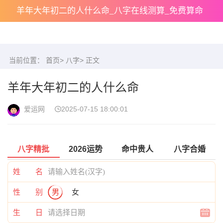
羊年大年初二的人什么命_八字在线测算_免费算命
当前位置：
首页
>
八字
> 正文
羊年大年初二的人什么命
爱运网
2025-07-15 18:00:01
八字精批
2026运势
命中贵人
八字合婚
姓 名
性 别
男
女
生 日