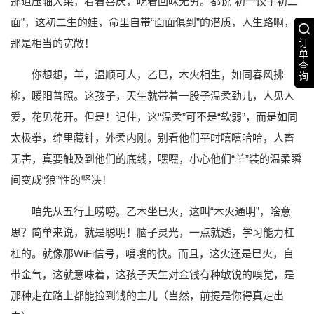
那道压轴大菜，看着喜庆，吃着回味无穷。都说“初一饺子初二
面”，这初二生的娃，命里自带“面面俱到”的潜质，人生路啊，
那是相当的宽敞！
订
单
查
你想想，羊，温顺可人，乙巳，木火相生，如同春风拂
询
柳，暖阳普照。这孩子，天生就带着一股子温柔劲儿，人见人
爱，花见花开。但是！记住，这“温柔”可不是“软弱”，而是如同
太极拳，绵里藏针，外柔内刚。别看他们平时嘻嘻哈哈，人畜
无害，真要触及到他们的底线，嘿嘿，小心他们“羊”装的温柔瞬
间变成“狼”性的坚决！
咱先从五行上唠唠。乙木坐巳火，这叫“木火通明”，啥意
思？简单来说，就是聪明！脑子灵光，一点就透，学习能力杠
杠的。就像那WiFi信号，嗖嗖的快。而且，这火还是巳火，自
带金气，这就意味着，这孩子天生对金钱有种敏锐的嗅觉，是
那种走在路上都能捡到钱的主儿（当然，前提是你得真走出