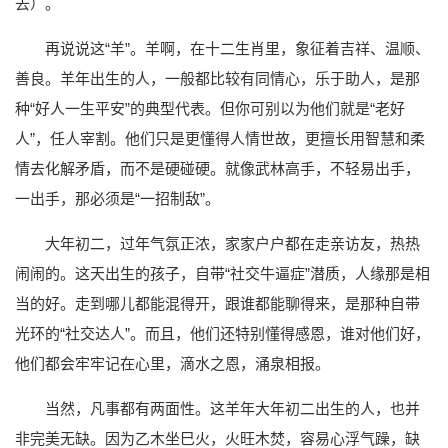
去）。
再说说这“羊”。羊啊，在十二生肖里，象征着吉祥、温顺、
善良。羊年出生的人，一般都比较有同情心，乐于助人，是那
种“好人一生平安”的典型代表。但你可别以为他们就是“老好
人”，任人宰割。他们只是更懂得人情世故，更擅长用智慧和柔
情去化解矛盾，而不是硬碰硬。就像武林高手，不轻易出手，
一出手，那必须是“一招制敌”。
大年初二，过年气氛正浓，家家户户都在走亲访友，热热
闹闹的。这天出生的孩子，自带“社交牛逼症”潜质，人缘那是相
当的好。走到哪儿都能混得开，跟谁都能聊得来，是那种自带
光环的“社交达人”。而且，他们还特别懂得感恩，谁对他们好，
他们都会牢牢记在心里，滴水之恩，涌泉相报。
当然，凡事都有两面性。这羊年大年初二出生的人，也并
非完美无缺。因为乙木坐巳火，火旺木焚，容易心浮气躁，缺