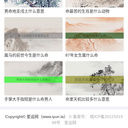
男命地支戌土什么意思
命最苦的生肖是什么动物
属马的前世今生是什么命
87年女生属什么命
手掌大手指短是什么命男人
命里天机比较多什么意思
Copyright© 爱运网（www.iyun.la）
© 备案号： 皖ICP备20225019
98号
爱运网