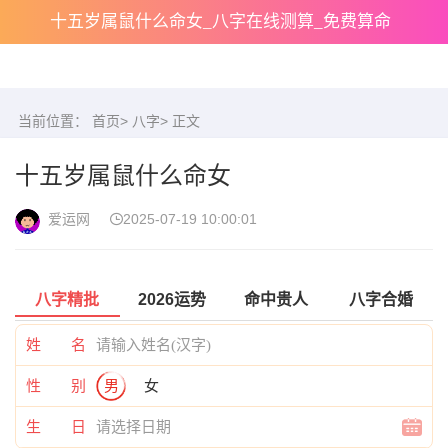
十五岁属鼠什么命女_八字在线测算_免费算命
当前位置：
首页
>
八字
> 正文
十五岁属鼠什么命女
爱运网
2025-07-19 10:00:01
八字精批
2026运势
命中贵人
八字合婚
姓 名
性 别
男
女
生 日