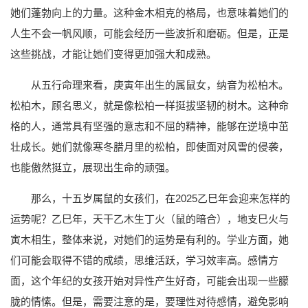
她们蓬勃向上的力量。这种金木相克的格局，也意味着她们的
人生不会一帆风顺，可能会经历一些波折和磨砺。但是，正是
这些挑战，才能让她们变得更加强大和成熟。
从五行命理来看，庚寅年出生的属鼠女，纳音为松柏木。
松柏木，顾名思义，就是像松柏一样挺拔坚韧的树木。这种命
格的人，通常具有坚强的意志和不屈的精神，能够在逆境中茁
壮成长。她们就像寒冬腊月里的松柏，即使面对风雪的侵袭，
也能傲然挺立，展现出生命的顽强。
那么，十五岁属鼠的女孩们，在2025乙巳年会迎来怎样的
运势呢？乙巳年，天干乙木生丁火（鼠的暗合），地支巳火与
寅木相生，整体来说，对她们的运势是有利的。学业方面，她
们可能会取得不错的成绩，思维活跃，学习效率高。感情方
面，这个年纪的女孩开始对异性产生好奇，可能会出现一些朦
胧的情愫。但是，需要注意的是，要理性对待感情，避免影响