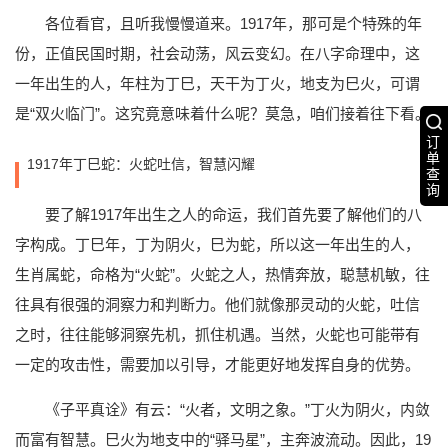
各位看官，且听我慢慢道来。1917年，那可是个特殊的年
份，正值民国时期，社会动荡，风云变幻。在八字命理中，这
一年出生的人，年柱为丁巳，天干为丁火，地支为巳火，可谓
是“双火临门”。这究竟意味着什么呢？莫急，咱们接着往下看。
订
单
1917年丁巳蛇：火蛇吐信，智慧闪耀
查
询
要了解1917年出生之人的命运，我们首先要了解他们的八
字构成。丁巳年，丁为阴火，巳为蛇，所以这一年出生的人，
生肖属蛇，命格为“火蛇”。火蛇之人，热情奔放，聪慧机敏，往
往具有很强的洞察力和判断力。他们就像那灵动的火蛇，吐信
之时，往往能够洞察先机，抓住机遇。当然，火蛇也可能带有
一定的攻击性，需要加以引导，才能更好地发挥自身的优势。
《子平真诠》有云：“火者，文明之象。”丁火为阴火，内敛
而富有智慧。巳火为地支中的“驿马星”，主奔波流动。因此，19