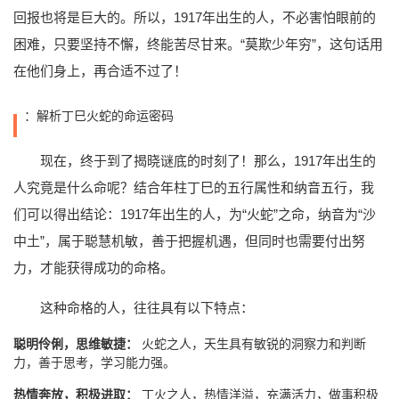
回报也将是巨大的。所以，1917年出生的人，不必害怕眼前的
困难，只要坚持不懈，终能苦尽甘来。“莫欺少年穷”，这句话用
在他们身上，再合适不过了！
：解析丁巳火蛇的命运密码
现在，终于到了揭晓谜底的时刻了！那么，1917年出生的
人究竟是什么命呢？结合年柱丁巳的五行属性和纳音五行，我
们可以得出结论：1917年出生的人，为“火蛇”之命，纳音为“沙
中土”，属于聪慧机敏，善于把握机遇，但同时也需要付出努
力，才能获得成功的命格。
这种命格的人，往往具有以下特点：
聪明伶俐，思维敏捷：
火蛇之人，天生具有敏锐的洞察力和判断
力，善于思考，学习能力强。
热情奔放，积极进取：
丁火之人，热情洋溢，充满活力，做事积极