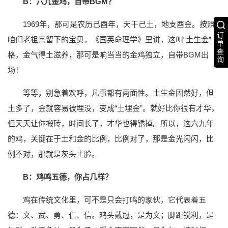
B：六九金鸡，自带BGM？
1969年，那可是农历己酉年，天干己土，地支酉金。按照
订
咱们老祖宗留下的宝贝，《国英命理学》里讲，这叫“土生金”
单
查
格，金气得土滋养，那可是响当当的金鸡独立，自带BGM出
询
场！
等等，别急着欢呼，凡事都有两面性。土生金固然好，但
土多了，金就容易被埋没，变成“土埋金”。就好比你很有才华，
但天天让你搬砖，时间长了，才华也得锈掉。所以，这六九年
的鸡，关键在于土和金的比例，比例对了，那是金光闪闪，比
例不对，那就是灰头土脸。
B：鸡鸣五德，你占几样？
鸡在传统文化里，可不是只会打鸣的家伙，它代表着五
德：文、武、勇、仁、信。鸡头戴冠，是为文；脚距锐利，是