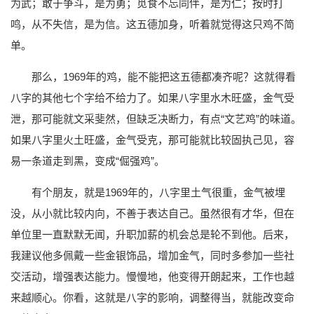
为武；敢于争斗，是为勇；觅食不忘同伴，是为仁；按时打
鸣，从不失信，是为信。这五德加身，听着就觉得这只鸡不简
单。
那么，1969年的鸡，能不能把这五德都凑齐呢？这就得看
八字的其他七个字给不给力了。如果八字里水木旺盛，金气受
泄，那可能就文采斐然，但缺乏决断力，有点“文艺鸡”的味道。
如果八字里火土旺盛，金气受克，那可能就比较固执己见，容
易一条道走到黑，变成“倔强鸡”。
有个朋友，就是1969年的，八字里土气很重，金气被埋
没，从小就比较内向，不善于表达自己。虽然很有才华，但在
单位里一直默默无闻，升职加薪的机会总是轮不到他。后来，
我建议他多佩戴一些金银饰品，增加金气，同时多参加一些社
交活动，增强表达能力。慢慢地，他变得开朗起来，工作也越
来越顺心。你看，这就是八字的影响，调整得当，就能改变命