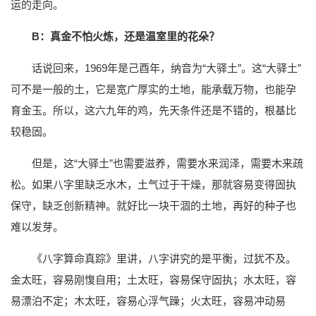
运的走向。
B：真金不怕火炼，还是温室里的花朵？
话说回来，1969年是己酉年，纳音为“大驿土”。这“大驿土”
可不是一般的土，它是宽广厚实的土地，能承载万物，也能孕
育金玉。所以，这六九年的鸡，先天条件还是不错的，根基比
较稳固。
但是，这“大驿土”也需要滋养，需要水来润泽，需要木来疏
松。如果八字里缺乏水木，土气过于干燥，那就容易变得固执
保守，缺乏创新精神。就好比一块干涸的土地，再好的种子也
难以发芽。
《八字算命真踪》里讲，八字讲究的是平衡，过犹不及。
金太旺，容易刚愎自用；土太旺，容易保守固执；水太旺，容
易漂泊不定；木太旺，容易心浮气躁；火太旺，容易冲动易