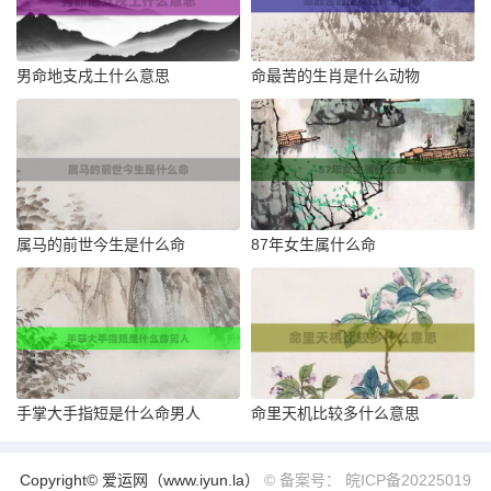
男命地支戌土什么意思
命最苦的生肖是什么动物
属马的前世今生是什么命
87年女生属什么命
手掌大手指短是什么命男人
命里天机比较多什么意思
Copyright© 爱运网（www.iyun.la）
© 备案号： 皖ICP备20225019