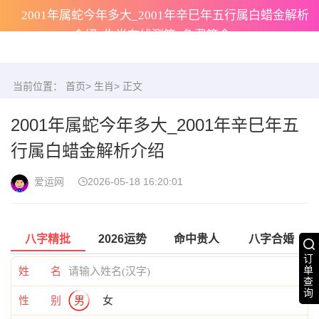
2001年属蛇今年多大_2001年辛巳年五行属白蜡金解析
介绍_生肖在线测算_免费算命
当前位置：
首页
>
生肖
> 正文
2001年属蛇今年多大_2001年辛巳年五
行属白蜡金解析介绍
爱运网
2026-05-18 16:20:01
八字精批
2026运势
命中贵人
八字合婚
订
单
姓 名
查
询
性 别
男
女