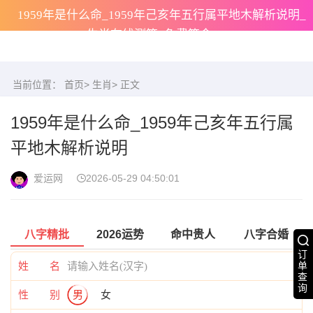
1959年是什么命_1959年己亥年五行属平地木解析说明_
生肖在线测算_免费算命
当前位置：
首页
>
生肖
> 正文
1959年是什么命_1959年己亥年五行属
平地木解析说明
爱运网
2026-05-29 04:50:01
八字精批
2026运势
命中贵人
八字合婚
订
姓 名
单
查
询
性 别
男
女