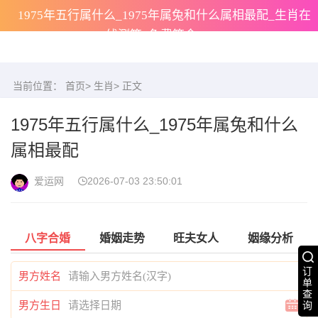
1975年五行属什么_1975年属兔和什么属相最配_生肖在
线测算_免费算命
当前位置：
首页
>
生肖
> 正文
1975年五行属什么_1975年属兔和什么
属相最配
爱运网
2026-07-03 23:50:01
八字合婚
婚姻走势
旺夫女人
姻缘分析
订
男方姓名
单
查
男方生日
询