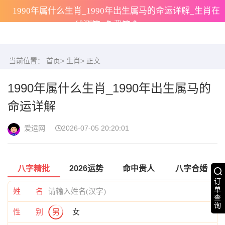
1990年属什么生肖_1990年出生属马的命运详解_生肖在
线测算_免费算命
当前位置：
首页
>
生肖
> 正文
1990年属什么生肖_1990年出生属马的
命运详解
爱运网
2026-07-05 20:20:01
八字精批
2026运势
命中贵人
八字合婚
订
单
姓 名
查
询
性 别
男
女