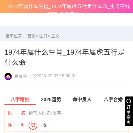
1974年属什么生肖_1974年属虎五行是什么命_生肖在线
测算_免费算命
当前位置：
首页
>
生肖
> 正文
1974年属什么生肖_1974年属虎五行是
什么命
爱运网
2026-07-07 19:50:01
八字精批
2026运势
命中贵人
八字合婚
订
单
姓 名
查
询
性 别
男
女