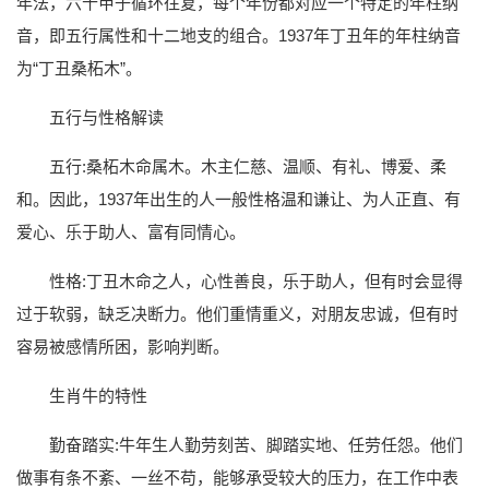
年法，六十甲子循环往复，每个年份都对应一个特定的年柱纳
音，即五行属性和十二地支的组合。1937年丁丑年的年柱纳音
为“丁丑桑柘木”。
五行与性格解读
五行:桑柘木命属木。木主仁慈、温顺、有礼、博爱、柔
和。因此，1937年出生的人一般性格温和谦让、为人正直、有
爱心、乐于助人、富有同情心。
性格:丁丑木命之人，心性善良，乐于助人，但有时会显得
过于软弱，缺乏决断力。他们重情重义，对朋友忠诚，但有时
容易被感情所困，影响判断。
生肖牛的特性
勤奋踏实:牛年生人勤劳刻苦、脚踏实地、任劳任怨。他们
做事有条不紊、一丝不苟，能够承受较大的压力，在工作中表