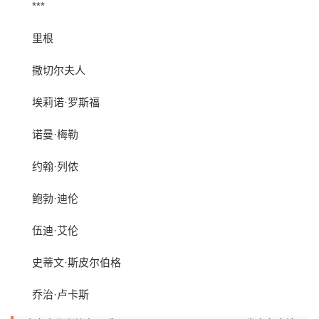
***
里根
撒切尔夫人
埃莉诺·罗斯福
诺曼·梅勒
约翰·列侬
鲍勃·迪伦
伍迪·艾伦
史蒂文·斯皮尔伯格
乔治·卢卡斯