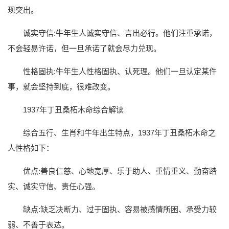
现突出。
诚实守信:牛年生人诚实守信、言出必行。他们注重承诺，
不会轻易许诺，但一旦承诺了就会尽力兑现。
性格固执:牛年生人性格固执、认死理。他们一旦认定某件
事，就会坚持到底，很难改变。
1937年丁丑桑柘木命综合解读
综合五行、生肖和牛年出生特点，1937年丁丑桑柘木命之
人性格如下：
优点:善良仁慈、心地宽厚、乐于助人、重情重义、勤奋踏
实、诚实守信、责任心强。
缺点:缺乏决断力、过于固执、容易被感情所困、承受力较
弱、不善于表达。