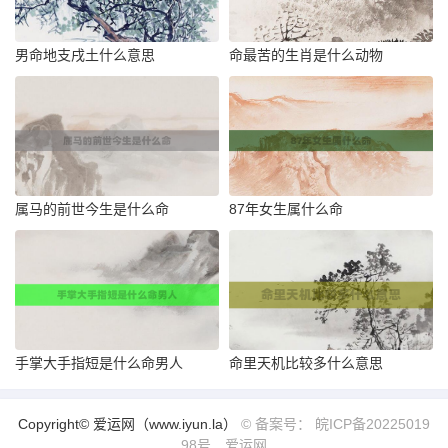
男命地支戌土什么意思
命最苦的生肖是什么动物
属马的前世今生是什么命
87年女生属什么命
手掌大手指短是什么命男人
命里天机比较多什么意思
Copyright© 爱运网（www.iyun.la）
© 备案号： 皖ICP备20225019
98号
爱运网