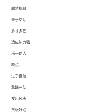
聪慧机敏
善于交际
多才多艺
适应能力强
乐于助人
缺点：
过于自信
急躁冲动
爱出风头
贪玩好动