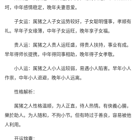
坷，中年感情稳定，晚年夫妻恩爱。
子女运：属猪之人子女运势较好，子女聪明懂事，孝顺有
礼。早年子女缘薄，中年子女运旺，晚年享子女福。
贵人运：属猪之人贵人运旺盛，得贵人扶持，事业有成。
早年得师长提携，中年得同事相助，晚年得子女孝敬。
小人运：属猪之人小人运较弱，易遇小人陷害。早年小人
作祟，中年小人退避，晚年小人远离。
性格解析：
属猪之人性格温顺，为人正直，待人热情。有俠義心腸，
樂於助人。为人随和，不拘小节。但有時过于善良，容易被他
人利用。
开运锦囊：