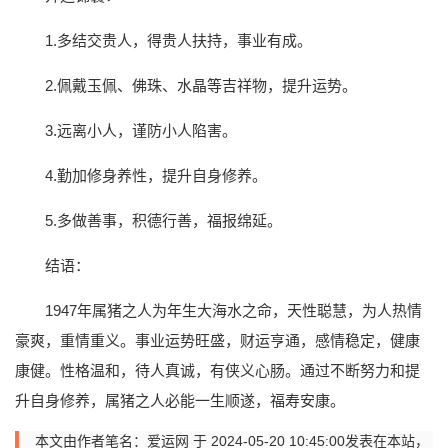
1.多结交贵人，得贵人扶持，事业有成。
2.佩戴玉佩、佛珠、水晶等吉祥物，提升运势。
3.远离小人，谨防小人陷害。
4.勤加修身养性，提升自身修养。
5.多做善事，积德行善，福报绵延。
结语：
1947年属猪之人为年生大海水之命，天性聪慧，为人热情
豪爽，重情重义。事业运势旺盛，财运亨通，感情稳定，健康
康健。性格温和，待人真诚，有侠义心肠。通过不断努力和提
升自身修养，属猪之人必能一生顺遂，福寿安康。
本文由作者笔名：爱运网 于 2024-05-20 10:45:00发表在本站，