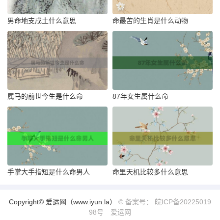
男命地支戌土什么意思
命最苦的生肖是什么动物
属马的前世今生是什么命
87年女生属什么命
手掌大手指短是什么命男人
命里天机比较多什么意思
Copyright© 爱运网（www.iyun.la）
© 备案号： 皖ICP备20225019
98号
爱运网