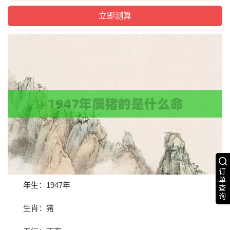
订
单
年生：1947年
查
询
生肖：猪