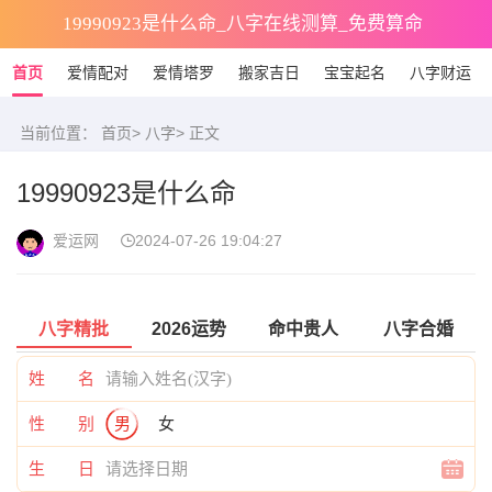
19990923是什么命_八字在线测算_免费算命
首页
爱情配对
爱情塔罗
搬家吉日
宝宝起名
八字财运
当前位置：
首页
>
八字
> 正文
19990923是什么命
爱运网
2024-07-26 19:04:27
八字精批
2026运势
命中贵人
八字合婚
姓 名
性 别
男
女
生 日