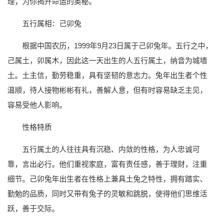
理，为你揭开命运的奥秘。
五行属相：己卯兔
根据中国农历，1999年9月23日属于己卯兔年。五行之中，
己属土，卯属木，因此这一天出生的人五行属土，纳音为城墙
土。土主信，勤劳稳重，具有坚韧的意志力。兔年出生者个性
温顺，待人接物彬彬有礼，善解人意，但有时容易缺乏主见，
容易受他人影响。
性格特质
五行属土的人往往具有沉稳、内敛的性格，为人忠诚可
靠，言出必行。他们重视家庭，富有责任感，善于理财，注重
细节。己卯兔年出生者在性格上兼具土兔之特性，拥有踏实、
勤勉的品质，同时又带有兔子的灵敏和跳脱，使得他们思维活
跃，善于交际。