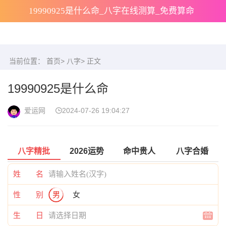
19990925是什么命_八字在线测算_免费算命
当前位置：
首页
>
八字
> 正文
19990925是什么命
爱运网
2024-07-26 19:04:27
八字精批
2026运势
命中贵人
八字合婚
姓 名
性 别
男
女
生 日