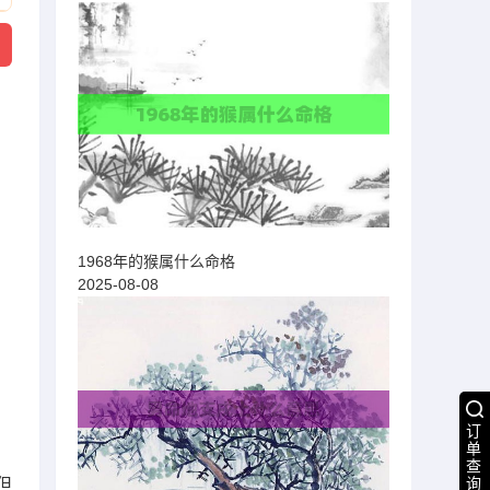
1968年的猴属什么命格
2025-08-08
订
单
查
但
询