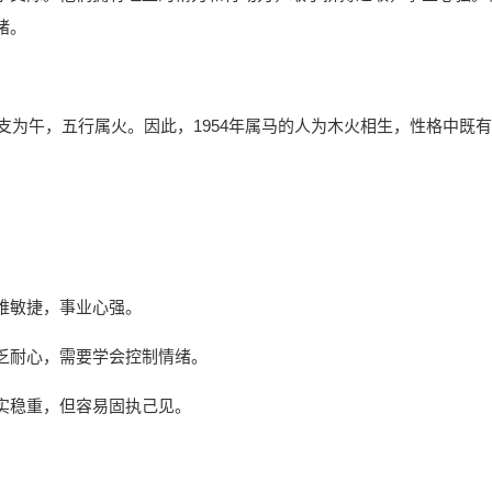
绪。
地支为午，五行属火。因此，1954年属马的人为木火相生，性格中既有
维敏捷，事业心强。
乏耐心，需要学会控制情绪。
实稳重，但容易固执己见。