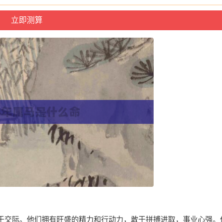
于交际。他们拥有旺盛的精力和行动力，敢于拼搏进取，事业心强。