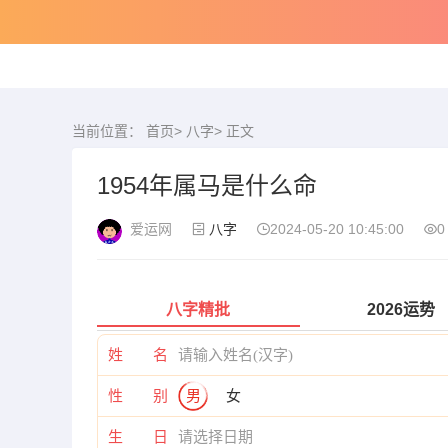
当前位置：
首页
>
八字
> 正文
1954年属马是什么命
爱运网
八字
2024-05-20 10:45:00
0
八字精批
2026运势
姓 名
性 别
男
女
生 日