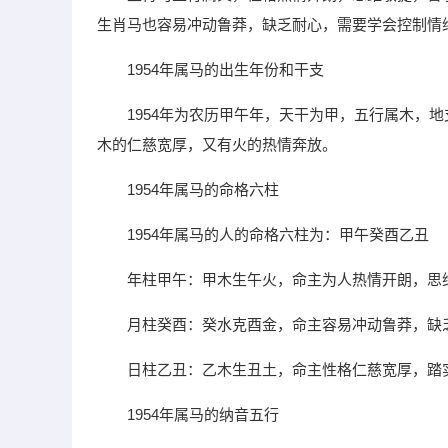
生肖马也容易冲动鲁莽，缺乏耐心，需要学会控制情
1954年属马的出生年份和干支
1954年为农历甲午年，天干为甲，五行属木，
木的仁慈宽厚，又有火的热情奔放。
1954年属马的命格六柱
1954年属马的人的命格六柱为：甲午癸酉乙丑
年柱甲午：甲木生午火，命主为人热情开朗，思
月柱癸酉：癸水克酉金，命主容易冲动鲁莽，缺
日柱乙丑：乙木生丑土，命主性格仁慈宽厚，踏
1954年属马的纳音五行