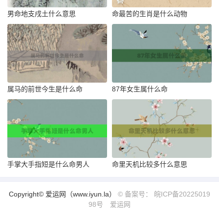
男命地支戌土什么意思
命最苦的生肖是什么动物
属马的前世今生是什么命
87年女生属什么命
手掌大手指短是什么命男人
命里天机比较多什么意思
Copyright© 爱运网（www.iyun.la）
© 备案号： 皖ICP备20225019
98号
爱运网