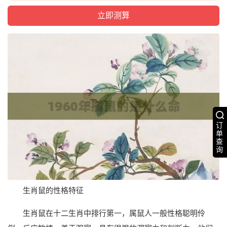
订
单
查
询
生肖鼠的性格特征
生肖鼠在十二生肖中排行第一，属鼠人一般性格聪明伶