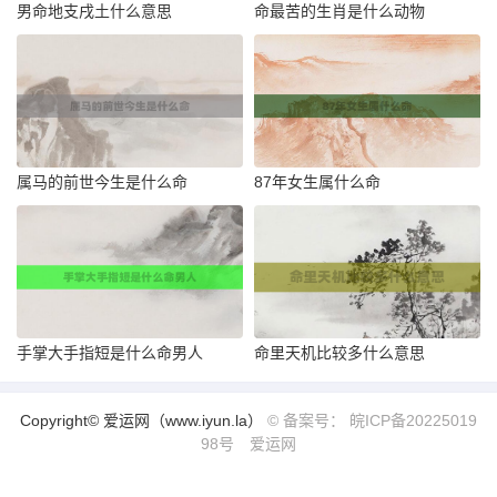
男命地支戌土什么意思
命最苦的生肖是什么动物
属马的前世今生是什么命
87年女生属什么命
手掌大手指短是什么命男人
命里天机比较多什么意思
Copyright© 爱运网（www.iyun.la）
© 备案号： 皖ICP备20225019
98号
爱运网