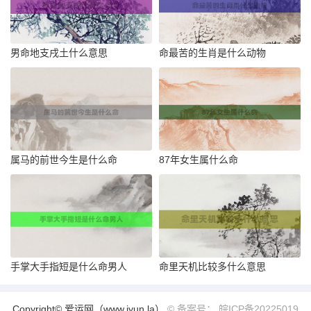
男命地支戌土什么意思
命最苦的生肖是什么动物
属马的前世今生是什么命
87年女生属什么命
手掌大手指短是什么命男人
命里天机比较多什么意思
Copyright© 爱运网（www.iyun.la）
© 备案号： 皖ICP备20225019