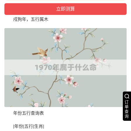
戌狗年，五行属木
订
单
查
年份五行查询表
询
|年份|五行|生肖|