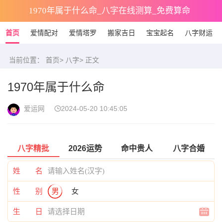
1970年属于什么命_八字在线测算_免费算命
首页
爱情配对
爱情塔罗
搬家吉日
宝宝起名
八字财运
当前位置：
首页
>
八字
> 正文
1970年属于什么命
爱运网
2024-05-20 10:45:05
八字精批
2026运势
命中贵人
八字合婚
姓 名
性 别
男
女
生 日