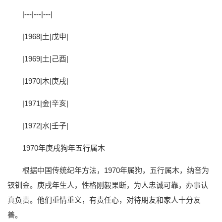
|---|---|---|
|1968|土|戊申|
|1969|土|己酉|
|1970|木|庚戌|
|1971|金|辛亥|
|1972|水|壬子|
1970年庚戌狗年五行属木
根据中国传统纪年方法，1970年属狗，五行属木，纳音为
钗钏金。庚戌年生人，性格刚毅果断，为人忠诚可靠，办事认
真负责。他们重情重义，有责任心，对待朋友和家人十分友
善。