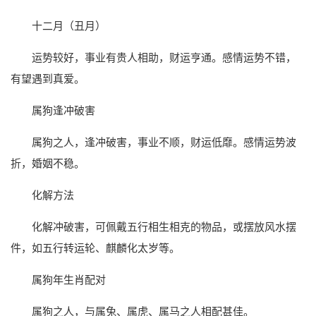
十二月（丑月）
运势较好，事业有贵人相助，财运亨通。感情运势不错，
有望遇到真爱。
属狗逢冲破害
属狗之人，逢冲破害，事业不顺，财运低靡。感情运势波
折，婚姻不稳。
化解方法
化解冲破害，可佩戴五行相生相克的物品，或摆放风水摆
件，如五行转运轮、麒麟化太岁等。
属狗年生肖配对
属狗之人，与属兔、属虎、属马之人相配甚佳。