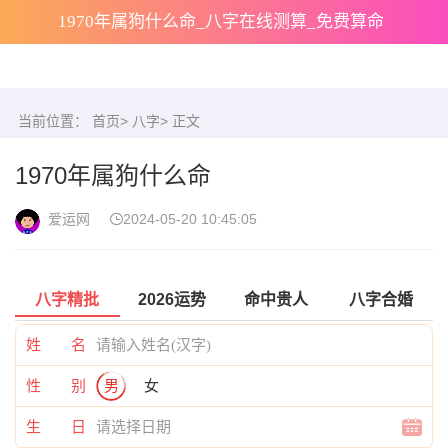
1970年属狗什么命_八字在线测算_免费算命
当前位置：
首页
>
八字
> 正文
1970年属狗什么命
爱运网
2024-05-20 10:45:05
八字精批
2026运势
命中贵人
八字合婚
姓 名
性 别
男
女
生 日