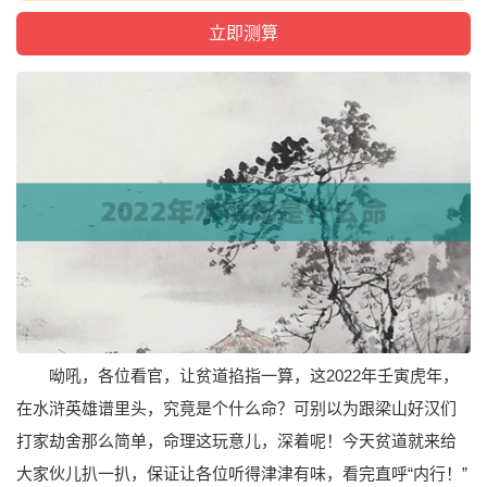
呦吼，各位看官，让贫道掐指一算，这2022年壬寅虎年，
在水浒英雄谱里头，究竟是个什么命？可别以为跟梁山好汉们
打家劫舍那么简单，命理这玩意儿，深着呢！今天贫道就来给
大家伙儿扒一扒，保证让各位听得津津有味，看完直呼“内行！”