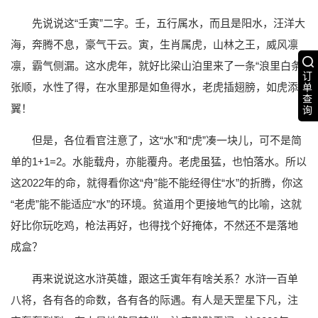
先说说这“壬寅”二字。壬，五行属水，而且是阳水，汪洋大
海，奔腾不息，豪气干云。寅，生肖属虎，山林之王，威风凛
凛，霸气侧漏。这水虎年，就好比梁山泊里来了一条“浪里白条”
订
张顺，水性了得，在水里那是如鱼得水，老虎插翅膀，如虎添
单
查
翼！
询
但是，各位看官注意了，这“水”和“虎”凑一块儿，可不是简
单的1+1=2。水能载舟，亦能覆舟。老虎虽猛，也怕落水。所以
这2022年的命，就得看你这“舟”能不能经得住“水”的折腾，你这
“老虎”能不能适应“水”的环境。贫道用个更接地气的比喻，这就
好比你玩吃鸡，枪法再好，也得找个好掩体，不然还不是落地
成盒？
再来说说这水浒英雄，跟这壬寅年有啥关系？水浒一百单
八将，各有各的命数，各有各的际遇。有人是天罡星下凡，注