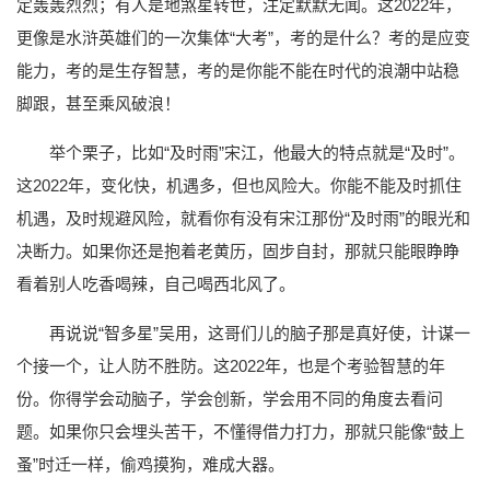
定轰轰烈烈；有人是地煞星转世，注定默默无闻。这2022年，
更像是水浒英雄们的一次集体“大考”，考的是什么？考的是应变
能力，考的是生存智慧，考的是你能不能在时代的浪潮中站稳
脚跟，甚至乘风破浪！
举个栗子，比如“及时雨”宋江，他最大的特点就是“及时”。
这2022年，变化快，机遇多，但也风险大。你能不能及时抓住
机遇，及时规避风险，就看你有没有宋江那份“及时雨”的眼光和
决断力。如果你还是抱着老黄历，固步自封，那就只能眼睁睁
看着别人吃香喝辣，自己喝西北风了。
再说说“智多星”吴用，这哥们儿的脑子那是真好使，计谋一
个接一个，让人防不胜防。这2022年，也是个考验智慧的年
份。你得学会动脑子，学会创新，学会用不同的角度去看问
题。如果你只会埋头苦干，不懂得借力打力，那就只能像“鼓上
蚤”时迁一样，偷鸡摸狗，难成大器。