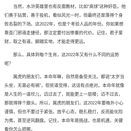
当然，水浒英雄里也有反面教材，比如“高俅”这种奸臣。他
们善于钻营，善于投机，看似风光一时，但最终还是落得个身
败名裂的下场。这2022年，也是个考验人品的年份。你如果想
靠歪门邪道走捷径，那注定要付出惨重的代价。记住，君子爱
财，取之有道，脚踏实地，才能走得更远。
那么，具体到每个生肖，这2022年又有什么不同的运势
呢？
属虎的朋友们，本命年嘛，自然是备受关注。都说“太岁当
头坐，无喜必有祸”，但贫道觉得，这话有点绝对。本命年就像
是人生的一道坎儿，迈过去了，就能更上一层楼；迈不过去，
那就得摔个跟头。所以，属虎的朋友们，这2022年要格外小心
谨慎，但也不要过于紧张。放平心态，稳扎稳打，反而能化险
为夷，甚至逆风翻盘。记住，本命年是挑战，也是机遇，关键
看你怎么把握。