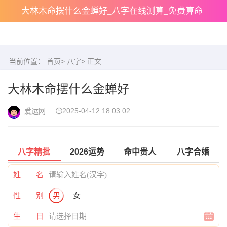
大林木命摆什么金蝉好_八字在线测算_免费算命
当前位置：
首页
>
八字
> 正文
大林木命摆什么金蝉好
爱运网
2025-04-12 18:03:02
八字精批
2026运势
命中贵人
八字合婚
姓 名
性 别
男
女
生 日