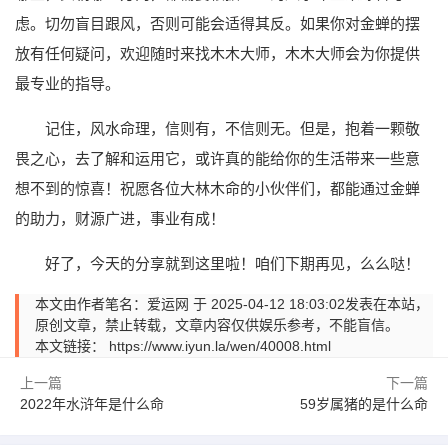
虑。切勿盲目跟风，否则可能会适得其反。如果你对金蝉的摆
放有任何疑问，欢迎随时来找木木大师，木木大师会为你提供
最专业的指导。
记住，风水命理，信则有，不信则无。但是，抱着一颗敬
畏之心，去了解和运用它，或许真的能给你的生活带来一些意
想不到的惊喜！祝愿各位大林木命的小伙伴们，都能通过金蝉
的助力，财源广进，事业有成！
好了，今天的分享就到这里啦！咱们下期再见，么么哒！
本文由作者笔名：爱运网 于 2025-04-12 18:03:02发表在本站，
原创文章，禁止转载，文章内容仅供娱乐参考，不能盲信。
本文链接：
https://www.iyun.la/wen/40008.html
上一篇
下一篇
2022年水浒年是什么命
59岁属猪的是什么命