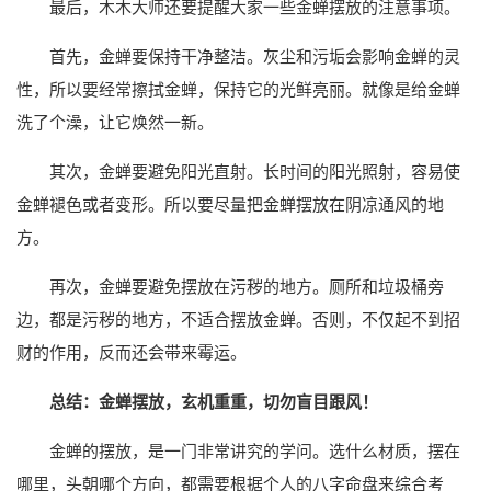
最后，木木大师还要提醒大家一些金蝉摆放的注意事项。
首先，金蝉要保持干净整洁。灰尘和污垢会影响金蝉的灵
性，所以要经常擦拭金蝉，保持它的光鲜亮丽。就像是给金蝉
洗了个澡，让它焕然一新。
其次，金蝉要避免阳光直射。长时间的阳光照射，容易使
金蝉褪色或者变形。所以要尽量把金蝉摆放在阴凉通风的地
方。
再次，金蝉要避免摆放在污秽的地方。厕所和垃圾桶旁
边，都是污秽的地方，不适合摆放金蝉。否则，不仅起不到招
财的作用，反而还会带来霉运。
总结：金蝉摆放，玄机重重，切勿盲目跟风！
金蝉的摆放，是一门非常讲究的学问。选什么材质，摆在
哪里，头朝哪个方向，都需要根据个人的八字命盘来综合考