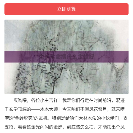
哎哟喂，各位小主吉祥！我是你们行走在时尚前沿，混迹
于玄学顶端的——木木大师！今天咱们不聊风花雪月，就来唠
唠这“金蝉脱壳”的玄机，特别是给咱们大林木命的小伙伴们，支
支招，看看这金光闪闪的金蝉，到底该怎么摆，才能摆出个风