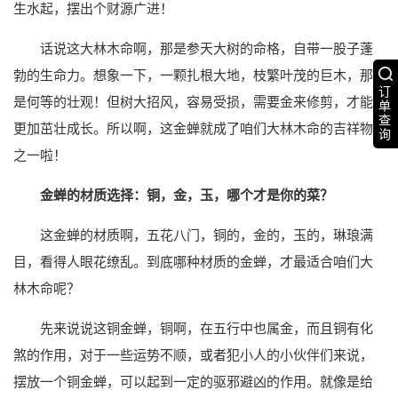
生水起，摆出个财源广进！
话说这大林木命啊，那是参天大树的命格，自带一股子蓬
勃的生命力。想象一下，一颗扎根大地，枝繁叶茂的巨木，那
订
是何等的壮观！但树大招风，容易受损，需要金来修剪，才能
单
查
更加茁壮成长。所以啊，这金蝉就成了咱们大林木命的吉祥物
询
之一啦！
金蝉的材质选择：铜，金，玉，哪个才是你的菜？
这金蝉的材质啊，五花八门，铜的，金的，玉的，琳琅满
目，看得人眼花缭乱。到底哪种材质的金蝉，才最适合咱们大
林木命呢？
先来说说这铜金蝉，铜啊，在五行中也属金，而且铜有化
煞的作用，对于一些运势不顺，或者犯小人的小伙伴们来说，
摆放一个铜金蝉，可以起到一定的驱邪避凶的作用。就像是给