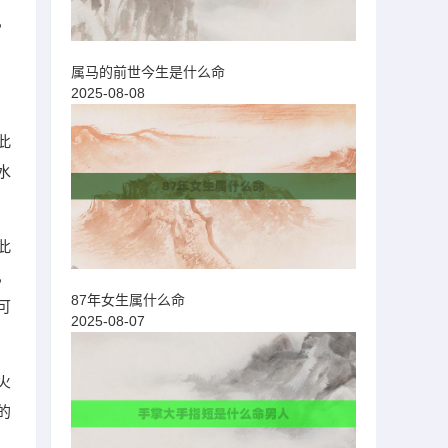
，
属马的前世今生是什么命
2025-08-08
此
水
此
，
87年女生属什么命
可
2025-08-07
火
的