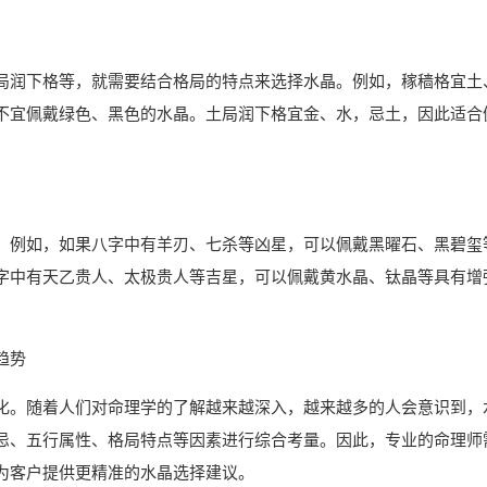
局润下格等，就需要结合格局的特点来选择水晶。例如，稼穑格宜土
不宜佩戴绿色、黑色的水晶。土局润下格宜金、水，忌土，因此适合
。例如，如果八字中有羊刃、七杀等凶星，可以佩戴黑曜石、黑碧玺
字中有天乙贵人、太极贵人等吉星，可以佩戴黄水晶、钛晶等具有增
趋势
化。随着人们对命理学的了解越来越深入，越来越多的人会意识到，
忌、五行属性、格局特点等因素进行综合考量。因此，专业的命理师
为客户提供更精准的水晶选择建议。