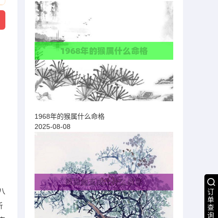
1968年的猴属什么命格
2025-08-08
八
订
单
析
查
询