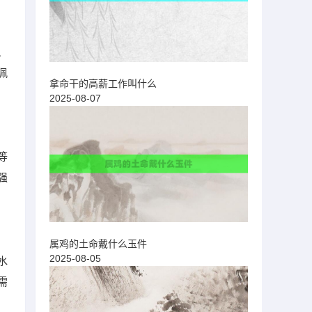
、
佩
拿命干的高薪工作叫什么
2025-08-07
等
强
属鸡的土命戴什么玉件
2025-08-05
水
需