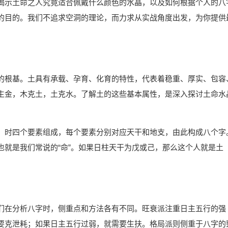
揭示土命之人究竟适合佩戴什么颜色的水晶，以及如何根据个人的八
的目的。我们不追求空洞的理论，而力求从实战角度出发，为你提供
的根基。土具有承载、孕育、化育的特性，代表着稳重、厚实、包容
生金，木克土，土克水。了解土的这些基本属性，是深入探讨土命水
、时四个要素组成，每个要素分别对应天干和地支，由此构成八个字
也就是我们常说的“命”。如果日柱天干为戊或己，那么这个人就是土
们在分析八字时，侧重点和方法各有不同。旺衰派注重日主五行的强
要克泄耗；如果日主五行过弱，就需要生扶。格局派则侧重于八字的