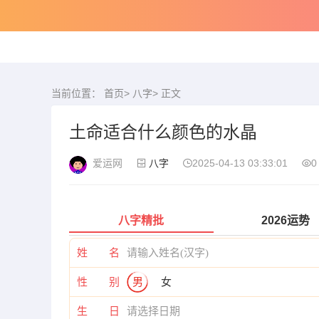
当前位置：
首页
>
八字
> 正文
土命适合什么颜色的水晶
爱运网
八字
2025-04-13 03:33:01
0
八字精批
2026运势
姓 名
性 别
男
女
生 日