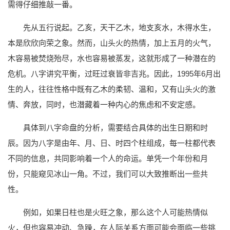
需得仔细推敲一番。
先从五行说起。乙亥，天干乙木，地支亥水，木得水生，
本是欣欣向荣之象。然而，山头火的热情，加上五月的火气，
木容易被焚烧殆尽，水也容易被蒸发，这就形成了一种潜在的
危机。八字讲究平衡，过旺过衰皆非吉兆。因此，1995年6月出
生的人，往往性格中既有乙木的柔韧、温和，又有山头火的激
情、奔放，同时，也潜藏着一种内心的焦虑和不安定感。
具体到八字命盘的分析，需要结合具体的出生日期和时
辰。因为八字是由年、月、日、时四个柱组成，每一柱都代表
不同的信息，共同影响着一个人的命运。单凭一个年份和月
份，只能窥见冰山一角。不过，我们可以大致推断出一些共
性。
例如，如果日柱也是火旺之象，那么这个人可能热情似
火，但也容易冲动、急躁，在人际关系方面可能会面临一些挑