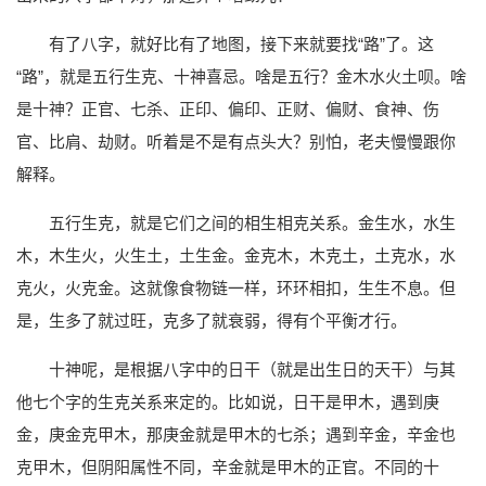
有了八字，就好比有了地图，接下来就要找“路”了。这
“路”，就是五行生克、十神喜忌。啥是五行？金木水火土呗。啥
是十神？正官、七杀、正印、偏印、正财、偏财、食神、伤
官、比肩、劫财。听着是不是有点头大？别怕，老夫慢慢跟你
解释。
五行生克，就是它们之间的相生相克关系。金生水，水生
木，木生火，火生土，土生金。金克木，木克土，土克水，水
克火，火克金。这就像食物链一样，环环相扣，生生不息。但
是，生多了就过旺，克多了就衰弱，得有个平衡才行。
十神呢，是根据八字中的日干（就是出生日的天干）与其
他七个字的生克关系来定的。比如说，日干是甲木，遇到庚
金，庚金克甲木，那庚金就是甲木的七杀；遇到辛金，辛金也
克甲木，但阴阳属性不同，辛金就是甲木的正官。不同的十