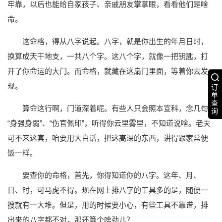
牢靠，以后也能给自家孩子、亲戚朋友掌掌眼，看看他们是啥
命。
这命格，得从八字说起。八字，就是你出生的年月日时，
换算成天干地支，一共八个字。这八个字，就像一把钥匙，打
开了你命运的大门。而命格，就藏在这扇门里面，等着你去发
现。
订
单
查
算命这行啊，门道深着呢。有些人只会照本宣科，念几句
询
“身强身弱”、“伤官佩印”，听得你云里雾里，不知道说啥。老夫
可不来这套，咱要用大白话，把这高深的东西，讲得跟家常便
饭一样。
要查你的命格，首先，你得知道你的八字。这年、月、
日、时，可马虎不得。现在网上排八字的工具多的是，随便一
搜就有一大堆。但是，用的时候要小心，有些工具不靠谱，排
出来的八字都不对，那还算个啥劲儿？