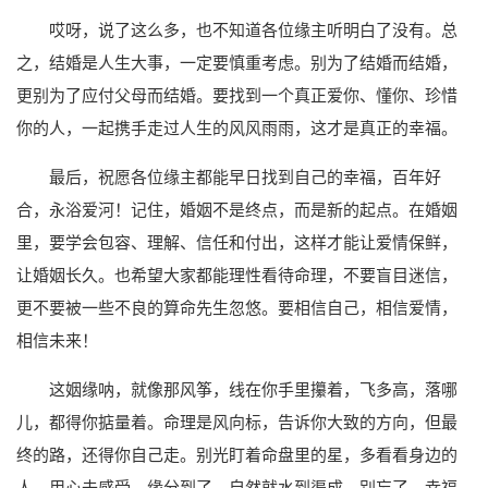
哎呀，说了这么多，也不知道各位缘主听明白了没有。总
之，结婚是人生大事，一定要慎重考虑。别为了结婚而结婚，
更别为了应付父母而结婚。要找到一个真正爱你、懂你、珍惜
你的人，一起携手走过人生的风风雨雨，这才是真正的幸福。
最后，祝愿各位缘主都能早日找到自己的幸福，百年好
合，永浴爱河！记住，婚姻不是终点，而是新的起点。在婚姻
里，要学会包容、理解、信任和付出，这样才能让爱情保鲜，
让婚姻长久。也希望大家都能理性看待命理，不要盲目迷信，
更不要被一些不良的算命先生忽悠。要相信自己，相信爱情，
相信未来！
这姻缘呐，就像那风筝，线在你手里攥着，飞多高，落哪
儿，都得你掂量着。命理是风向标，告诉你大致的方向，但最
终的路，还得你自己走。别光盯着命盘里的星，多看看身边的
人，用心去感受，缘分到了，自然就水到渠成。别忘了，幸福