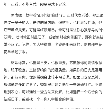
年一起看，不能单凭一颗星星就下定论。
男命呢，就得看“正财”和“偏财”了。正财代表老婆，那是跟
你过一辈子的人，是你的贤内助。偏财呢，也代表异性缘，但
它带着点风流，可能是红颜知己，也可能是让你心猿意马的“小
妖精”。啥时候正财星旺了，或者偏财被你驯服了，那你就离结
婚不远了。记住，男人得稳重，老婆是用来疼的，别被那些花
花草草迷了眼。
这姻缘宫，也就是日支，也很重要。它就像你的爱情根据
地，稳不稳定，直接影响你的婚姻质量。如果你的日支是喜用
神，那恭喜你，你的婚姻会比较幸福美满。如果日支是忌神，
那你就要多加注意了，婚姻里可能会遇到一些磕磕绊绊。不过
也别灰心，可以通过一些方法来化解，比如选择一个适合你的
结婚日子，或者找一个与你八字相合的伴侣。