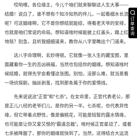
哎哟喂，各位缘主，今儿个咱们就来聊聊这人生大事——
结婚！说白了，谁不想有个知冷知热的伴儿，一起看细水长流
订
呢？可这姻缘啊，它不是你想结就能结，得看老天爷的安排，
单
查
也就是咱们常说的命局。想知道啥时候能披上红盖头，踏上红
询
地毯？别急，且听我细细道来，教你从八字里瞧出个门道来。
这八字命理啊，玄妙得很。它就像一张人生的藏宝图，里
面藏着你一生的吉凶祸福，当然也包括你的姻缘。想知道啥时
候结婚，就得先学会看懂这张图。别怕，没那么难，就当是看
一场侦探剧，抽丝剥茧，找到那条属于你的爱情线。
先来说说这“正官”和“七杀”。在女命里，正官代表老公，那
是正儿八经的老爷们儿，是你的另一半。七杀呢，也代表异性
缘，但它带着点野性，像是偏桃花，可能是短暂的露水情缘，
也可能是让你又爱又恨的“霸道总裁”。啥时候正官星动了，或者
七杀被降服了，那你的姻缘就快到了。当然，这得结合大运流