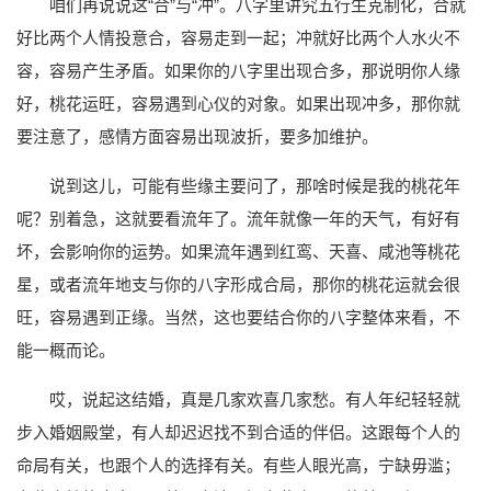
咱们再说说这“合”与“冲”。八字里讲究五行生克制化，合就
好比两个人情投意合，容易走到一起；冲就好比两个人水火不
容，容易产生矛盾。如果你的八字里出现合多，那说明你人缘
好，桃花运旺，容易遇到心仪的对象。如果出现冲多，那你就
要注意了，感情方面容易出现波折，要多加维护。
说到这儿，可能有些缘主要问了，那啥时候是我的桃花年
呢？别着急，这就要看流年了。流年就像一年的天气，有好有
坏，会影响你的运势。如果流年遇到红鸾、天喜、咸池等桃花
星，或者流年地支与你的八字形成合局，那你的桃花运就会很
旺，容易遇到正缘。当然，这也要结合你的八字整体来看，不
能一概而论。
哎，说起这结婚，真是几家欢喜几家愁。有人年纪轻轻就
步入婚姻殿堂，有人却迟迟找不到合适的伴侣。这跟每个人的
命局有关，也跟个人的选择有关。有些人眼光高，宁缺毋滥；