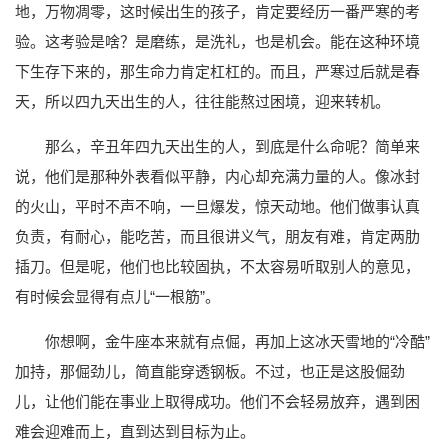
地，万物凋零，这时候出生的孩子，肯定要经历一番严寒的考
验。这考验是啥？是磨练，是洗礼，也是机会。能在这种环境
下生存下来的，那生命力肯定杠杠的。而且，严寒过后就是春
天，所以四九天出生的人，往往能熬过困境，迎来转机。
那么，辛丑年四九天出生的人，到底是什么命呢？简单来
说，他们是那种外表看似平静，内心却充满力量的人。像冰封
的火山，平时不声不响，一旦爆发，惊天动地。他们做事认真
负责，有耐心，能吃苦，而且很讲义气，朋友有难，肯定两肋
插刀。但是呢，他们也比较固执，不太容易听取别人的意见，
有时候会显得有点儿“一根筋”。
你想啊，金牛座本来就有点倔，再加上这冰天雪地的“冷酷”
加持，那倔劲儿，简直能穿透钢板。不过，也正是这股倔劲
儿，让他们能在事业上取得成功。他们不会轻易放弃，遇到困
难会迎难而上，直到达到目标为止。