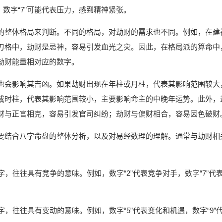
挑战；数字“7”可能代表压力，感到精神紧张。
的整体格局来判断。不同的格局，对劫财的需求也不同。例如，在建
刃格中，劫财是忌神，容易引发血光之灾。因此，在格局派的算命中
劫财能量相对应的数字。
也会影响其吉凶。如果劫财出现在年柱或月柱，代表其影响范围较大
或时柱，代表其影响范围较小，主要影响命主的中晚年运势。此外，
财与正官相克，容易引发官司纠纷；劫财与偏财相合，容易因色破财
要结合八字命盘的整体分析，以及对易经数理的理解。通常与劫财相
，往往具有竞争的意味。例如，数字“2”代表竞争对手，数字“7”代
，往往具有变动的意味。例如，数字“5”代表变化和机遇，数字“9”