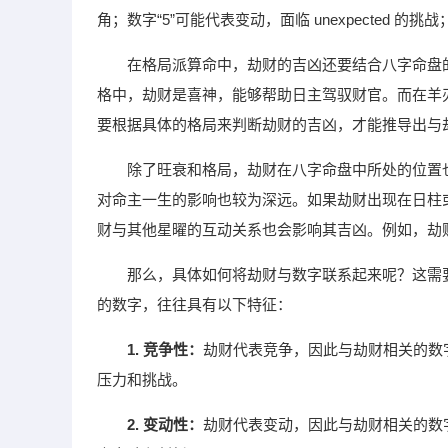
角；数字“5”可能代表变动，面临 unexpected 的
在格局派算命中，劫财的吉凶还要结合八字命盘
格中，劫财是喜神，能够帮助日主驾驭财官。而在羊
要根据具体的格局来判断劫财的吉凶，才能推导出与
除了旺衰和格局，劫财在八字命盘中所处的位置
对命主一生的影响也较为深远。如果劫财出现在日柱
财与其他星曜的互动关系也会影响其吉凶。例如，劫
那么，具体如何将劫财与数字联系起来呢？这需
的数字，往往具有以下特征：
1. 竞争性：
劫财代表竞争，因此与劫财相关的数字
压力和挑战。
2. 变动性：
劫财代表变动，因此与劫财相关的数字