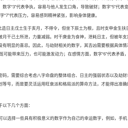
数字“3”代表争执，容易与他人发生口角，导致破财；数字“5”代表
挫；数字“7”代表压力，容易感到精神紧张，影响身体健康。
。此造日主戊土生于亥月，不得令，但坐下辰土为根，且时支申金生扶
被月干己土所泄，力量减弱。时干庚金为食神，泄耗日主，但被年支
没有明显的喜忌。因此，与劫财相关的数字，其吉凶需要根据具体情
，既可能带来压力，也可能激发动力；在感情方面，数字“6”代表矛盾
密码，需要综合考虑八字命盘的整体组合、日主的强弱状态以及劫财
划等号，而是要灵活运用旺衰派和格局派的算命方法，才能得出准确
于以下几个方面：
可以选择一些具有积极意义的数字作为自己的幸运数字，例如，手机