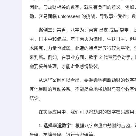
因此，与劫财相关的数字，就具有负面的意义。例如，
动，容易面临 unforeseen 的挑战，导致事业受
案例三：
某男，八字为：丙寅 己亥 戊辰 庚申
主，日主中和偏弱。年干丙火为偏印，生扶日主，但
木所克，力量也减弱。此造的特点是五行较为平衡，
来判断。例如，在事业方面，数字“2”代表竞争对手
需要妥善处理，才能避免感情破裂。
从这些案例可以看出，要准确地判断劫财的数字
其他星曜的互动关系。不能简单地将劫财与某个数字
结论。
在实际应用中，我们可以将劫财的数字密码应用
1. 选择幸运数字：
根据八字命盘中劫财的吉凶，
号码、车牌号码、银行卡密码等。