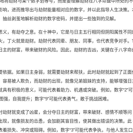
单地将劫财与某个数字划等号，而是要理解劫财在八字命盘中所处的
影响，进而推导出与劫财能量相对应的数字，并以此指导人生决策。
，抽丝剥茧地解析劫财的数字密码，并提出一些独到的见解。
思义，有劫夺之意。在十神中，它是与日主五行相同但阴阳属性不同
火，丁火就是劫财。劫财代表同辈、朋友、同事，也代表竞争对手。
日主的财富，带来破财的风险。因此，劫财的吉凶，关键在于八字命
要依据。如果日主身弱，就需要劫财来帮扶，此时劫财就起到了正面
，容易被人欺负，而劫财的出现，就像兄弟姐妹的支持，能够增强日
具有积极的意义，可能代表着助力、机遇或突破。例如，数字“2”可
图强，自我提升；数字“9”可能代表勇气，敢于挑战困难。
时劫财就变成了凶星，会分夺日主的财富，带来破财、感情不顺等问
出现，就像损友的怂恿，会加剧其盲目性，使其做出错误的决策。此
着损失、冲突或阻碍。例如，数字“3”可能代表争执，与他人发生口