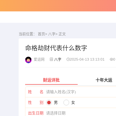
当前位置：
首页
>
八字
> 正文
命格劫财代表什么数字
爱运网
八字
2025-04-13 13:13:01
0
财运详批
十年大运
姓 名
性 别
男
女
出生日期