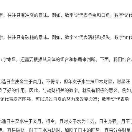
，往往具有冲突的意味。例如，数字“3”代表争执和口角，数字“6”
，往往具有破耗的意味。例如，数字“4”代表消耗和损失，数字“8”
八字命盘，还需要根据其具体的组合和格局来判断。下面，我们结合
。此造日主庚金生于寅月，不得令，但年支子水生扶甲木财星，财星旺
到了好的作用。因此，与劫财相关的数字，就具有积极的意义。例如
“8”代表发奋图强，可以通过自身的努力来改变命运；数字“9”代表勇
。此造日主癸水生于亥月，得令，且时支子水为羊刃，日主身强。月干
克，容易破财。时干壬水为劫财，加剧了日主的旺势，容易分夺财星