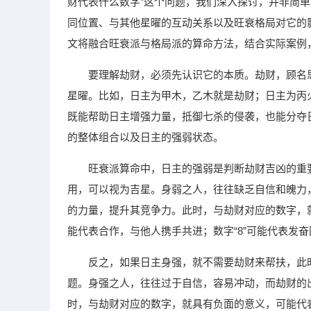
财代表什么数字”这个问题，我们深入探讨，并非简
同位置、与其他星曜的互动关系以及旺衰格局对它的
文将融合旺衰派与格局派的算命方法，结合实际案例
要理解劫财，必须先认识它的本质。劫财，顾名
星曜。比如，日主为甲木，乙木就是劫财；日主为丙
既能帮助日主增强力量，抵御七杀的侵袭，也能分夺
的整体组合以及日主的强弱状态。
旺衰派算命中，日主的强弱是判断劫财吉凶的重
用，可以视为吉星。身弱之人，往往缺乏自信和魄力
的力量，提升其竞争力。此时，与劫财对应的数字，就
能代表合作，与他人携手共进；数字“8”可能代表发奋
反之，如果日主身强，就不需要劫财来帮扶，此
题。身强之人，往往过于自信，容易冲动，而劫财的
时，与劫财对应的数字，就具有负面的意义，可能代表