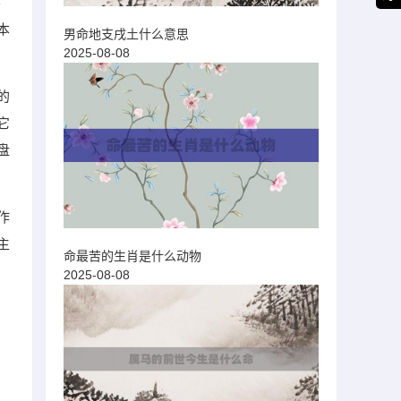
不
本
男命地支戌土什么意思
2025-08-08
的
它
盘
作
主
命最苦的生肖是什么动物
2025-08-08