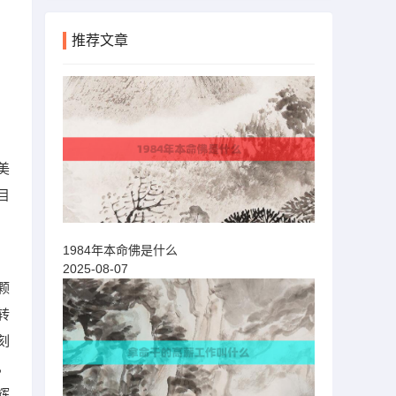
推荐文章
美
目
1984年本命佛是什么
2025-08-07
颗
转
刻
，
辉