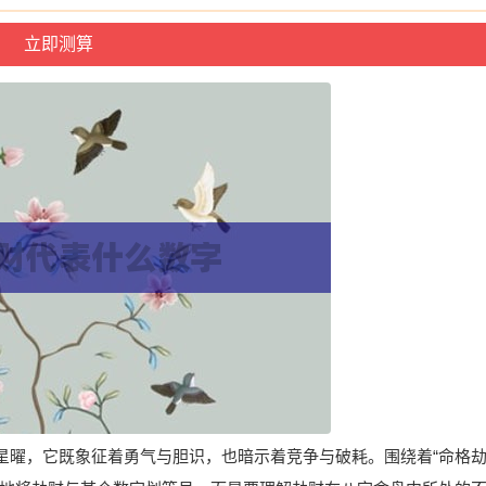
星曜，它既象征着勇气与胆识，也暗示着竞争与破耗。围绕着“命格