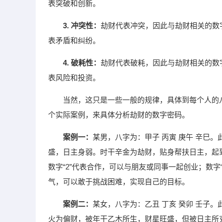
表突破和创新。
3. 冲突性：
劫财代表冲突，因此与劫财相关的数字
表矛盾和纠纷。
4. 破耗性：
劫财代表破耗，因此与劫财相关的数字
表风险和投资。
当然，这只是一些一般的规律，具体到每个人的
个实际案例，来具体分析劫财的数字密码。
案例一：
某男，八字为：甲子 丙寅 庚午 辛巳
盛，日主身弱。时干辛金为劫财，贴身帮扶日主，起
数字“2”代表合作，可以与朋友或同事一起创业；数字
气，可以敢于挑战困难，实现自己的目标。
案例二：
某女，八字为：乙丑 丁亥 癸卯 壬子
火为偏财，被年干乙木所生，财星旺盛，但被日主所