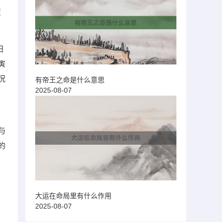
变
日
寅
况
有帝王之命是什么意思
2025-08-07
，
与
的
大运在命局里有什么作用
2025-08-07