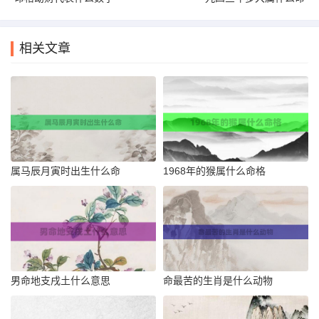
相关文章
属马辰月寅时出生什么命
1968年的猴属什么命格
男命地支戌土什么意思
命最苦的生肖是什么动物