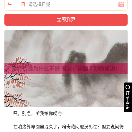
生 日
订
单
查
询
嘿，别急，听我给你唠唠
在咱这算命圈里混久了，啥奇葩问题没见过？但要说问得