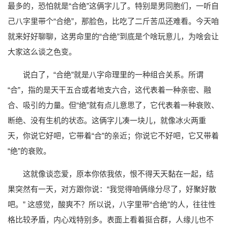
最多的，恐怕就是“合绝”这俩字儿了。特别是男同胞们，一听自
己八字里带个“合绝”，那脸色，比吃了二斤苦瓜还难看。今天咱
就来好好聊聊，这男命里的“合绝”到底是个啥玩意儿，为啥会让
大家这么谈之色变。
说白了，“合绝”就是八字命理里的一种组合关系。所谓
“合”，指的是天干五合或者地支六合，这代表着一种亲密、融
合、吸引的力量。但“绝”就有点儿意思了，它代表着一种衰败、
断绝、没有生机的状态。这俩字儿凑一块儿，就像冰火两重
天，你说它好吧，它带着“合”的亲近；你说它不好吧，它又带着
“绝”的衰败。
这就像谈恋爱，原本你侬我侬，恨不得天天黏在一起，结
果突然有一天，对方跟你说：“我觉得咱俩缘分尽了，好聚好散
吧。” 这感觉，酸爽不？所以说，八字里带“合绝”的人，往往性
格比较矛盾，内心戏特别多。表面上看着挺合群，人缘儿也不