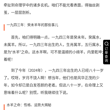
牵扯到命理学中的诸多玄机。咱们不能光看表面，得抽丝剥
茧，一层层剖析。
一九四三年：癸未羊年的那些事儿
首先，咱们得明确一点，一九四三年是癸未年。癸属水，
未属羊。所以，一九四三年出生的人，生肖属羊，五行属水，
订
是为“水羊”之命。这水羊啊，可不是温顺的小绵羊，内里乾坤大
单
查
着呢！
询
到了今年（2024年），一九四三年出生的人已经八十一岁
了。哎呀，岁月不饶人啊！想当年，他们也是风华正茂的少
年，如今却已是白发苍颜的老者。但这八十一岁，在命理上又
意味着什么呢？别慌，听我继续往下说。
水羊之命：性格、运势大揭秘