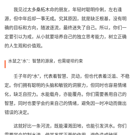
我见过太多桑柘木命的朋友，年轻时聪明伶俐，左右逢
源，但中年后却一事无成。究其原因，就是缺乏根基，没有明
确的目标和方向，随波逐流，最终迷失了自己。所以，你们一
定要引以为戒，从小就要培养自己的独立思考能力，树立正确
的人生观和价值观。
水鼠之“水”：智慧的源泉，也需堤坝约束
壬子年的“水”，代表着智慧、灵动，但也代表着泛滥、不稳
定。你们拥有聪明的头脑和敏锐的洞察力，但同时也容易情绪
化，缺乏自控力。水能载舟，亦能覆舟。你们需要善用自己的
智慧，同时也要学会约束自己的情绪，避免因一时冲动而做出
错误的决定。
这就好比一条河流，既能灌溉田地，也能引发洪水。你们
需要学会控制水流，使其发挥正面的作用，避免造成破坏。