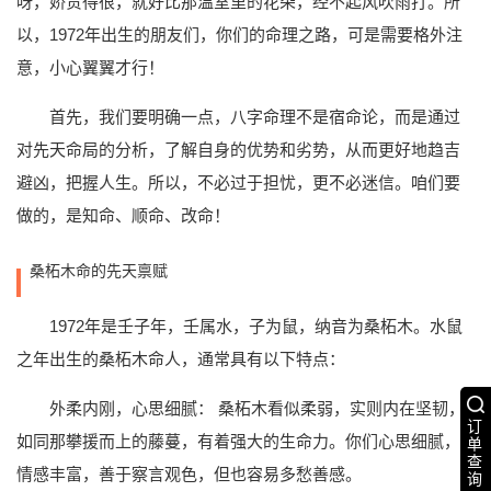
呀，娇贵得很，就好比那温室里的花朵，经不起风吹雨打。所
以，1972年出生的朋友们，你们的命理之路，可是需要格外注
意，小心翼翼才行！
首先，我们要明确一点，八字命理不是宿命论，而是通过
对先天命局的分析，了解自身的优势和劣势，从而更好地趋吉
避凶，把握人生。所以，不必过于担忧，更不必迷信。咱们要
做的，是知命、顺命、改命！
桑柘木命的先天禀赋
1972年是壬子年，壬属水，子为鼠，纳音为桑柘木。水鼠
之年出生的桑柘木命人，通常具有以下特点：
外柔内刚，心思细腻： 桑柘木看似柔弱，实则内在坚韧，
订
如同那攀援而上的藤蔓，有着强大的生命力。你们心思细腻，
单
查
情感丰富，善于察言观色，但也容易多愁善感。
询