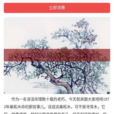
作为一名浸淫命理数十载的老朽，今天就来跟大家唠唠197
2年桑柘木命的那些事儿。话说这桑柘木，可不是寻常木，它