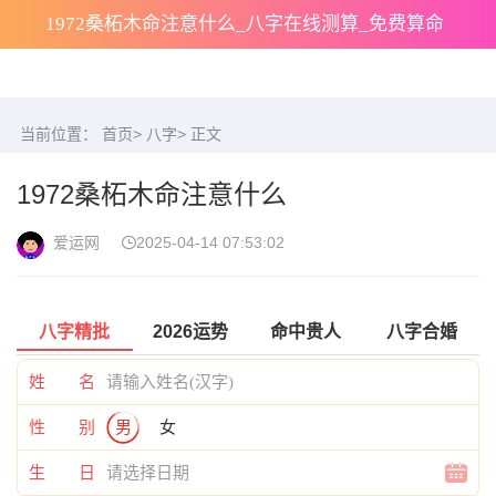
1972桑柘木命注意什么_八字在线测算_免费算命
当前位置：
首页
>
八字
> 正文
1972桑柘木命注意什么
爱运网
2025-04-14 07:53:02
八字精批
2026运势
命中贵人
八字合婚
姓 名
性 别
男
女
生 日